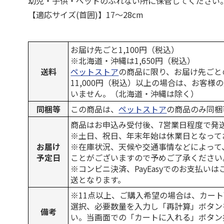
幼児・子供・ペットのふれない所に保管してください
【適応サイズ(首囲)】17～28cm
お届け先ごと1,100円（税込）
※北海道・沖縄は1,650円（税込）
送料
ペットストア
の商品に限り、お届け先ごと
11,000円（税込）以上の場合は、お客様
いません。（北海道・沖縄は除く）
同梱等
この商品は、
ペットストア
の商品のみ同梱
商品はお申込み受付後、7営業日程度で発
※土日、祝日、年末年始は休業日となって
お届け
※在庫状況、天候や交通事情などによって
予定日
ことがございますので予めご了承ください
※コンビニ決済、PayEasyでのお支払い
送となります。
※11点以上、ご購入希望の場合は、カート
選択、必要数量を入力し「再計算」ボタン
備考
い。当画面での「カートに入れる」ボタン