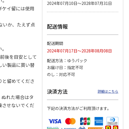
い。
2024年07月10日～2028年07月31日
びケイ留には使用
ないか、たえず点
配送情報
カムカ
銀のスプーン パウ
ペット線香 虹のか
CIAO 香り立つクラ
ーン
チ 健康に育つ子ね
なた フルーティフ
ンキー ちゅ～る和
ン型 S
こ用 まぐろ・かつ
ローラルの香り
えBOX とりささ
…
おに
…
配送期間
120円
590円
380円
い。
2024年07月17日～2028年08月08日
)
(送料別・税込)
(送料別・税込)
(送料別・税込)
月前後を目安として
配送方法
ゆうパック
しい製品に買い替
お届け日
指定不可
のし
対応不可
りと留めてくださ
決済方法
詳細はこちら
。ぬれた場合はタ
燥させないでくだ
下記の決済方法がご利用頂けます。
。