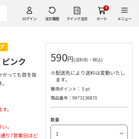
0
ログイン
注文履歴
クイック注文
カート
メニュー
590
円
ー ピンク
(送料別・税込)
※配送先により送料は変動いたし
かかっても首を抜
ます。
き。
獲得ポイント： 5 pt
商品番号
9973136870
ます。
数量
さい。
常通り7営業日ほど