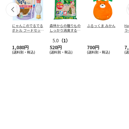
にゃんこのでるでる
森林からの贈りもの
ふるっくま みかん
Ha
ボトル フードセッ
しっかり消臭するひ
ラ
ト
のきの猫砂 7L
ー
5.0
（1）
1,080円
520円
700円
7
(送料別・税込)
(送料別・税込)
(送料別・税込)
(