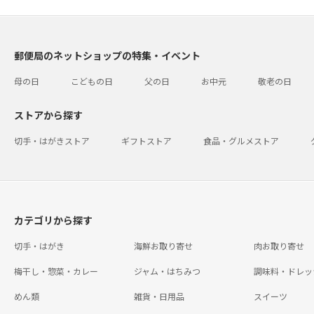
郵便局のネットショップの特集・イベント
母の日
こどもの日
父の日
お中元
敬老の日
ストアから探す
切手・はがきストア
ギフトストア
食品・グルメストア
カテゴリから探す
切手・はがき
海鮮お取り寄せ
肉お取り寄せ
梅干し・惣菜・カレー
ジャム・はちみつ
調味料・ドレッ
めん類
雑貨・日用品
スイーツ