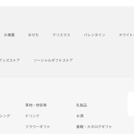
お歳暮
おせち
クリスマス
バレンタイン
ホワイト
グッズストア
ソーシャルギフトストア
果物・野菜等
乳製品
シング
ドリンク
お酒
フラワーギフト
書籍・カタログギフト