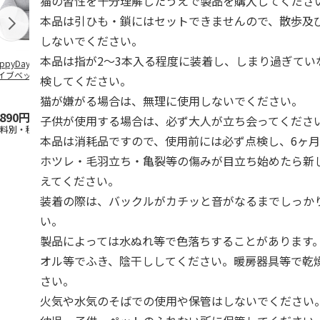
猫の習性を十分理解したうえで製品を購入してくださ
本品は引ひも・鎖にはセットできませんので、散歩及
しないでください。
本品は指が2～3本入る程度に装着し、しまり過ぎてい
ppyDays 2wayド
獣医師開発 ニオイ
デオトイレ 飛び散
無添加良品 
イブベッド グレ
をとる砂専用 猫ト
らない消臭・抗菌サ
ムデンタルコ
検してください。
イレ ナチュラルグ
ンド 4L
ぐるぐるボー
レー
…
猫が嫌がる場合は、無理に使用しないでください。
,890円
1,550円
1,320円
470円
子供が使用する場合は、必ず大人が立ち会ってくださ
送料別・税込)
(送料別・税込)
(送料別・税込)
(送料別・税込
本品は消耗品ですので、使用前には必ず点検し、6ヶ
ホツレ・毛羽立ち・亀裂等の傷みが目立ち始めたら新
えてください。
装着の際は、バックルがカチッと音がなるまでしっか
い。
製品によっては水ぬれ等で色落ちすることがあります
オル等でふき、陰干ししてください。暖房器具等で乾
さい。
火気や水気のそばでの使用や保管はしないでください