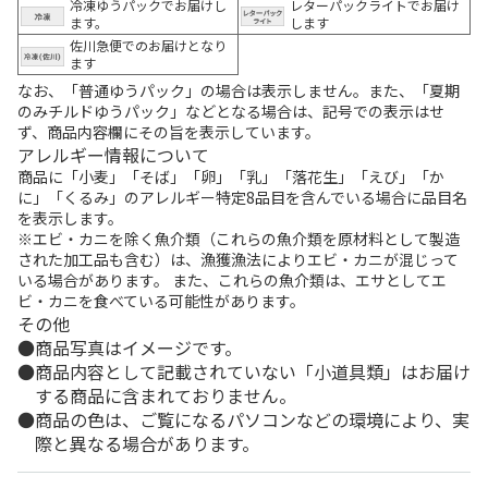
冷凍ゆうパックでお届けし
レターパックライトでお届け
ます。
します
佐川急便でのお届けとなり
ます
なお、「普通ゆうパック」の場合は表示しません。また、「夏期
のみチルドゆうパック」などとなる場合は、記号での表示はせ
ず、商品内容欄にその旨を表示しています。
アレルギー情報について
商品に「小麦」「そば」「卵」「乳」「落花生」「えび」「か
に」「くるみ」のアレルギー特定8品目を含んでいる場合に品目名
を表示します。
※エビ・カニを除く魚介類（これらの魚介類を原材料として製造
された加工品も含む）は、漁獲漁法によりエビ・カニが混じって
いる場合があります。 また、これらの魚介類は、エサとしてエ
ビ・カニを食べている可能性があります。
その他
商品写真はイメージです。
商品内容として記載されていない「小道具類」はお届け
する商品に含まれておりません。
商品の色は、ご覧になるパソコンなどの環境により、実
際と異なる場合があります。