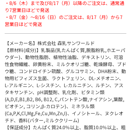
・8/6（木）まで及び8/17（月）以降のご注文は、通常通
り7営業日ほどで発送
・8/7（金）～8/16（日）のご注文は、8/17（月）から7
営業日ほどで発送
【メーカー名】株式会社 森乳サンワールド
【原材料(成分)】乳製品(乳たんぱく質,脱脂粉乳,ホエーパ
ウダー)、動物性脂肪、植物性油脂、デキストリン、可溶
性食物繊維、卵黄粉末、ミルクオリゴ糖、乾燥酵母、ブド
ウ糖、コンドロイチン硫酸、グルコサミン、DHA粉末、動
物用ビフィズス生菌、ラクトフェリン、DL-メチオニン、
L-アルギニン、L-シスチン、L-カルニチン、ルチン、アス
タキサンチン、pH調整剤、乳化剤、ビタミン類
(A,D,E,B1,B2, B6, B12, C,パントテン酸,ナイアシン,葉酸,
ビオチン, コリン,β-カロテン)、ミネラル類
(Ca,P,K,Cl,Mg,Fe,Cu,Mn,Zn,I)、イノシトール、ヌクレオ
チド、香料(バター,ミルククリーム)
【保証成分】たんぱく質24.0％以上、脂質10.0％以上、粗