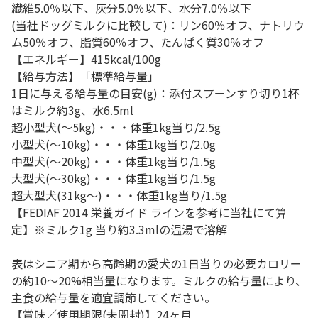
繊維5.0％以下、灰分5.0％以下、水分7.0％以下
(当社ドッグミルクに比較して)：リン60％オフ、ナトリウ
ム50％オフ、脂質60％オフ、たんぱく質30％オフ
【エネルギー】415kcal/100g
【給与方法】「標準給与量」
1日に与える給与量の目安(g)：添付スプーンすり切り1杯
はミルク約3g、水6.5ml
超小型犬(～5kg)・・・体重1kg当り/2.5g
小型犬(～10kg)・・・体重1kg当り/2.0g
中型犬(～20kg)・・・体重1kg当り/1.5g
大型犬(～30kg)・・・体重1kg当り/1.5g
超大型犬(31kg～)・・・体重1kg当り/1.5g
【FEDIAF 2014 栄養ガイド ラインを参考に当社にて算
定】※ミルク1g 当り約3.3mlの温湯で溶解
表はシニア期から高齢期の愛犬の1日当りの必要カロリー
の約10～20%相当量になります。ミルクの給与量により、
主食の給与量を適宜調節してください。
【賞味／使用期限(未開封)】24ヶ月