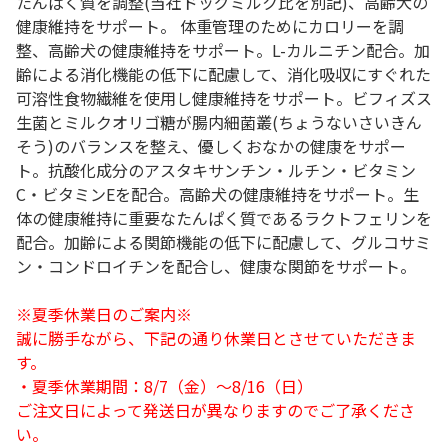
たんぱく質を調整(当社ドッグミルク比を別記)、高齢犬の
健康維持をサポート。 体重管理のためにカロリーを調
整、高齢犬の健康維持をサポート。L-カルニチン配合。加
齢による消化機能の低下に配慮して、消化吸収にすぐれた
可溶性食物繊維を使用し健康維持をサポート。ビフィズス
生菌とミルクオリゴ糖が腸内細菌叢(ちょうないさいきん
そう)のバランスを整え、優しくおなかの健康をサポー
ト。抗酸化成分のアスタキサンチン・ルチン・ビタミン
C・ビタミンEを配合。高齢犬の健康維持をサポート。生
体の健康維持に重要なたんぱく質であるラクトフェリンを
配合。加齢による関節機能の低下に配慮して、グルコサミ
ン・コンドロイチンを配合し、健康な関節をサポート。
※夏季休業日のご案内※
誠に勝手ながら、下記の通り休業日とさせていただきま
す。
・夏季休業期間：8/7（金）～8/16（日）
ご注文日によって発送日が異なりますのでご了承くださ
い。