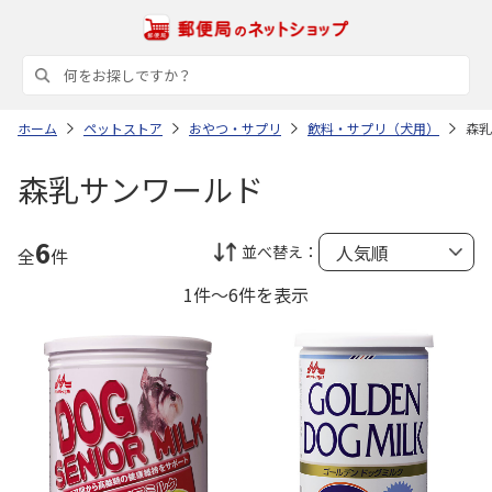
ホーム
ペットストア
おやつ・サプリ
飲料・サプリ（犬用）
森乳
森乳サンワールド
6
並べ替え：
全
件
1件～6件を表示