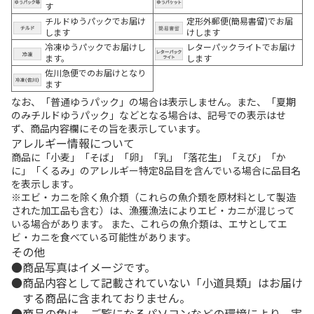
す
チルドゆうパックでお届け
定形外郵便(簡易書留)でお届
します
けします
冷凍ゆうパックでお届けし
レターパックライトでお届け
ます。
します
佐川急便でのお届けとなり
ます
なお、「普通ゆうパック」の場合は表示しません。また、「夏期
のみチルドゆうパック」などとなる場合は、記号での表示はせ
ず、商品内容欄にその旨を表示しています。
アレルギー情報について
商品に「小麦」「そば」「卵」「乳」「落花生」「えび」「か
に」「くるみ」のアレルギー特定8品目を含んでいる場合に品目名
を表示します。
※エビ・カニを除く魚介類（これらの魚介類を原材料として製造
された加工品も含む）は、漁獲漁法によりエビ・カニが混じって
いる場合があります。 また、これらの魚介類は、エサとしてエ
ビ・カニを食べている可能性があります。
その他
商品写真はイメージです。
商品内容として記載されていない「小道具類」はお届け
する商品に含まれておりません。
商品の色は、ご覧になるパソコンなどの環境により、実