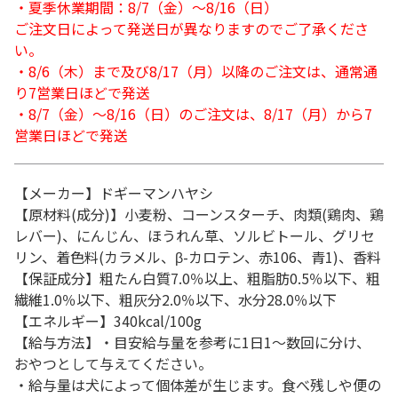
・夏季休業期間：8/7（金）～8/16（日）
ご注文日によって発送日が異なりますのでご了承くださ
い。
・8/6（木）まで及び8/17（月）以降のご注文は、通常通
り7営業日ほどで発送
・8/7（金）～8/16（日）のご注文は、8/17（月）から7
営業日ほどで発送
【メーカー】ドギーマンハヤシ
【原材料(成分)】小麦粉、コーンスターチ、肉類(鶏肉、鶏
レバー)、にんじん、ほうれん草、ソルビトール、グリセ
リン、着色料(カラメル、β-カロテン、赤106、青1)、香料
【保証成分】粗たん白質7.0％以上、粗脂肪0.5％以下、粗
繊維1.0％以下、粗灰分2.0％以下、水分28.0％以下
【エネルギー】340kcal/100g
【給与方法】・目安給与量を参考に1日1～数回に分け、
おやつとして与えてください。
・給与量は犬によって個体差が生じます。食べ残しや便の