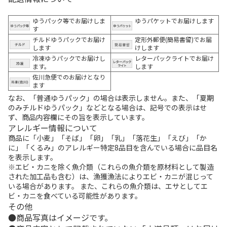
ゆうパック等でお届けしま
ゆうパケットでお届けします
す
チルドゆうパックでお届け
定形外郵便(簡易書留)でお届
します
けします
冷凍ゆうパックでお届けし
レターパックライトでお届け
ます。
します
佐川急便でのお届けとなり
ます
なお、「普通ゆうパック」の場合は表示しません。また、「夏期
のみチルドゆうパック」などとなる場合は、記号での表示はせ
ず、商品内容欄にその旨を表示しています。
アレルギー情報について
商品に「小麦」「そば」「卵」「乳」「落花生」「えび」「か
に」「くるみ」のアレルギー特定8品目を含んでいる場合に品目名
を表示します。
※エビ・カニを除く魚介類（これらの魚介類を原材料として製造
された加工品も含む）は、漁獲漁法によりエビ・カニが混じって
いる場合があります。 また、これらの魚介類は、エサとしてエ
ビ・カニを食べている可能性があります。
その他
商品写真はイメージです。