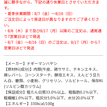
誠に勝手ながら、下記の通り休業日とさせていただきま
す。
・夏季休業期間：8/7（金）～8/16（日）
ご注文日によって発送日が異なりますのでご了承くださ
い。
・8/6（木）まで及び8/17（月）以降のご注文は、通常通
り7営業日ほどで発送
・8/7（金）～8/16（日）のご注文は、8/17（月）から7
営業日ほどで発送
【メーカー】ドギーマンハヤシ
【原材料(成分)】肉類(牛皮、鶏ササミ、チキンエキス、
鶏レバー)、コーンスターチ、酵母エキス、えんどう豆た
ん白、糖類、小麦粉、グリセリン、ソルビトール、保存料
(ソルビン酸カリウム)
【保証成分】粗たん白質33.0％以上、粗脂肪0.1％以下、
粗繊維1.0％以下、粗灰分5.0％以下、水分20.0％以下
【エネルギー】330kcal/100g