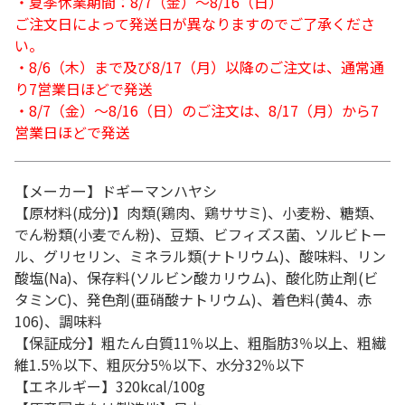
・夏季休業期間：8/7（金）～8/16（日）
ご注文日によって発送日が異なりますのでご了承くださ
い。
・8/6（木）まで及び8/17（月）以降のご注文は、通常通
り7営業日ほどで発送
・8/7（金）～8/16（日）のご注文は、8/17（月）から7
営業日ほどで発送
【メーカー】ドギーマンハヤシ
【原材料(成分)】肉類(鶏肉、鶏ササミ)、小麦粉、糖類、
でん粉類(小麦でん粉)、豆類、ビフィズス菌、ソルビトー
ル、グリセリン、ミネラル類(ナトリウム)、酸味料、リン
酸塩(Na)、保存料(ソルビン酸カリウム)、酸化防止剤(ビ
タミンC)、発色剤(亜硝酸ナトリウム)、着色料(黄4、赤
106)、調味料
【保証成分】粗たん白質11％以上、粗脂肪3％以上、粗繊
維1.5％以下、粗灰分5％以下、水分32％以下
【エネルギー】320kcal/100g