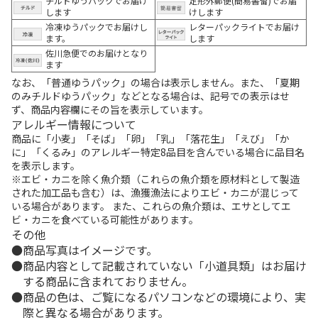
チルドゆうパックでお届け
定形外郵便(簡易書留)でお届
します
けします
冷凍ゆうパックでお届けし
レターパックライトでお届け
ます。
します
佐川急便でのお届けとなり
ます
なお、「普通ゆうパック」の場合は表示しません。また、「夏期
のみチルドゆうパック」などとなる場合は、記号での表示はせ
ず、商品内容欄にその旨を表示しています。
アレルギー情報について
商品に「小麦」「そば」「卵」「乳」「落花生」「えび」「か
に」「くるみ」のアレルギー特定8品目を含んでいる場合に品目名
を表示します。
※エビ・カニを除く魚介類（これらの魚介類を原材料として製造
された加工品も含む）は、漁獲漁法によりエビ・カニが混じって
いる場合があります。 また、これらの魚介類は、エサとしてエ
ビ・カニを食べている可能性があります。
その他
商品写真はイメージです。
商品内容として記載されていない「小道具類」はお届け
する商品に含まれておりません。
商品の色は、ご覧になるパソコンなどの環境により、実
際と異なる場合があります。