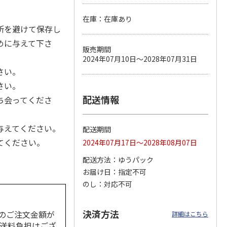
在庫：在庫あり
所を避けて保存し
めに与えて下さ
 パウ
無添加良品 カムカ
ペット線香 虹のか
CIAO 香り立つクラ
販売期間
つ子ね
ムデンタルコーン
なた フルーティフ
ンキー ちゅ～る和
2024年07月10日～2028年07月31日
・かつ
ぐるぐるボーン型 S
ローラルの香り
えBOX とりささ
…
…
さい。
470円
590円
380円
さい。
)
(送料別・税込)
(送料別・税込)
(送料別・税込)
配送情報
ち会ってくださ
与えてください。
配送期間
てください。
2024年07月17日～2028年08月07日
配送方法
ゆうパック
お届け日
指定不可
のし
対応不可
決済方法
のご注文金額が
詳細はこちら
の送料負担はござ