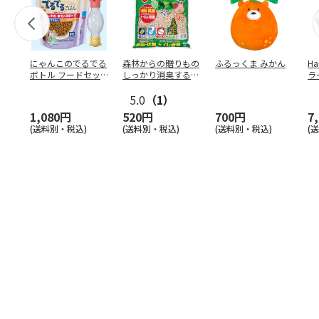
にゃんこのでるでる
森林からの贈りもの
ふるっくま みかん
Ha
ボトル フードセッ
しっかり消臭するひ
ラ
ト
のきの猫砂 7L
ー
5.0
（1）
1,080円
520円
700円
7
(送料別・税込)
(送料別・税込)
(送料別・税込)
(