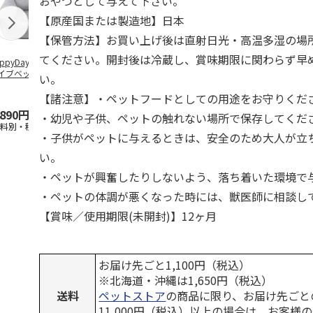
おやつとして与えて下さい。
【原産国または製造地】日本
【保管方法】お買い上げ後は直射日光・高温多湿の場
てください。開封後は冷蔵し、賞味期限に関わらず早
ppyDays 2wayド
獣医師開発 ニオイ
デオトイレ 飛び散
銀のスプーン
イブベッド グレ
をとる砂専用 猫ト
らない消臭・抗菌サ
チ 健康に育
い。
イレ ナチュラルグ
ンド 4L
こ用 まぐろ
レー
おに
…
【諸注意】・ペットフードとしての用途をお守りくだ
,890円
1,550円
1,320円
120円
・幼児や子供、ペットの触れない場所で保存してくだ
送料別・税込)
(送料別・税込)
(送料別・税込)
(送料別・税込
・子供がペットに与えるときは、安全のため大人が立
い。
・ペットが興奮したりしないよう、落ち着いた環境で
・ペットの体調が悪くなった時には、獣医師に相談し
【賞味／使用期限(未開封)】12ヶ月
お届け先ごと1,100円（税込）
※北海道・沖縄は1,650円（税込）
送料
ペットストア
の商品に限り、お届け先ごと
11,000円（税込）以上の場合は、お客様