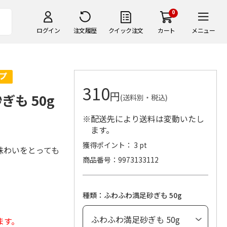
0
ログイン
注文履歴
クイック注文
カート
メニュー
310
円
も 50g
(送料別・税込)
※配送先により送料は変動いたし
ます。
獲得ポイント： 3 pt
味わいをとっても
商品番号
9973133112
種類：ふわふわ満足砂ぎも 50g
ます。