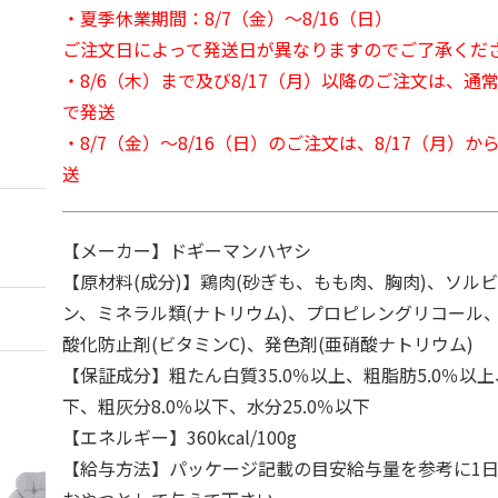
・夏季休業期間：8/7（金）～8/16（日）
ご注文日によって発送日が異なりますのでご了承くだ
・8/6（木）まで及び8/17（月）以降のご注文は、通
で発送
・8/7（金）～8/16（日）のご注文は、8/17（月）
送
【メーカー】ドギーマンハヤシ
【原材料(成分)】鶏肉(砂ぎも、もも肉、胸肉)、ソル
ン、ミネラル類(ナトリウム)、プロピレングリコール、リ
酸化防止剤(ビタミンC)、発色剤(亜硝酸ナトリウム)
【保証成分】粗たん白質35.0％以上、粗脂肪5.0％以上
下、粗灰分8.0％以下、水分25.0％以下
【エネルギー】360kcal/100g
【給与方法】パッケージ記載の目安給与量を参考に1日