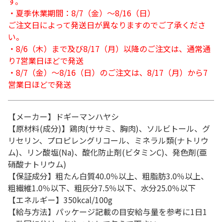
す。
・夏季休業期間：8/7（金）～8/16（日）
ご注文日によって発送日が異なりますのでご了承くださ
い。
・8/6（木）まで及び8/17（月）以降のご注文は、通常通
り7営業日ほどで発送
・8/7（金）～8/16（日）のご注文は、8/17（月）から7
営業日ほどで発送
【メーカー】ドギーマンハヤシ
【原材料(成分)】鶏肉(ササミ、胸肉)、ソルビトール、グ
リセリン、プロピレングリコール、ミネラル類(ナトリウ
ム)、リン酸塩(Na)、酸化防止剤(ビタミンC)、発色剤(亜
硝酸ナトリウム)
【保証成分】粗たん白質40.0％以上、粗脂肪3.0％以上、
粗繊維1.0％以下、粗灰分7.5％以下、水分25.0％以下
【エネルギー】350kcal/100g
【給与方法】パッケージ記載の目安給与量を参考に1日1