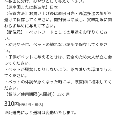
～数回に分け、おやつとして与えて下さい。
【原産国または製造地】日本
【保管方法】お買い上げ後は直射日光・高温多湿の場所を
避けて保存してください。開封後は冷蔵し、賞味期限に関
わらず早めに与えて下さい。
【諸注意】・ペットフードとしての用途をお守りくださ
い。
・幼児や子供、ペットの触れない場所で保存してくださ
い。
・子供がペットに与えるときは、安全のため大人が立ち会
ってください。
・ペットが興奮したりしないよう、落ち着いた環境で与え
てください。
・ペットの体調が悪くなった時には、獣医師に相談してく
ださい。
【賞味／使用期限(未開封)】12ヶ月
310
円
(送料別・税込)
※配送先により送料は変動いたします。