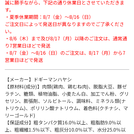
誠に勝手ながら、下記の通り休業日とさせていただきま
す。
・夏季休業期間：8/7（金）～8/16（日）
ご注文日によって発送日が異なりますのでご了承くださ
い。
・8/6（木）まで及び8/17（月）以降のご注文は、通常通
り7営業日ほどで発送
・8/7（金）～8/16（日）のご注文は、8/17（月）から7
営業日ほどで発送
【メーカー】ドギーマンハヤシ
【原材料(成分)】肉類(鶏肉、鶏むね肉)、脱脂大豆、豚ゼ
ラチン、糖類、植物油脂、小麦たん白、加工でん粉、グリ
セリン、膨張剤、ソルビトール、調味料、ミネラル類(ナ
トリウム)、ポリリン酸ナトリウム、着色料(クチナシ、マ
リーゴールド)
【保証成分】粗タンパク質16.0％以上、粗脂肪9.0％以
上、粗繊維1.5％以下、粗灰分10.0％以下、水分25.0％以