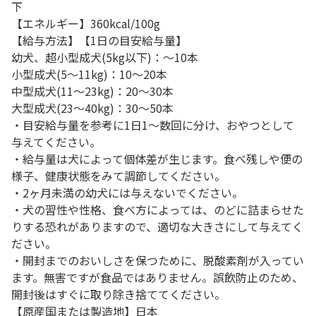
下
【エネルギー】360kcal/100g
【給与方法】【1日の目安給与量】
幼犬、超小型成犬(5kg以下)：～10本
小型成犬(5～11kg)：10～20本
中型成犬(11～23kg)：20～30本
大型成犬(23～40kg)：30～50本
・目安給与量を参考に1日1～数回に分け、おやつとして
与えてください。
・給与量は犬によって個体差が生じます。食べ残しや便の
様子、健康状態をみて調節してください。
・2ヶ月未満の幼犬には与えないでください。
・犬の習性や性格、食べ方によっては、のどに詰まらせた
りする恐れがありますので、適切な大きさにして与えてく
ださい。
・開封までのおいしさを保つために、脱酸素剤が入ってい
ます。無害ですが食品ではありません。誤飲防止のため、
開封後はすぐに取り除き捨ててください。
【原産国または製造地】日本