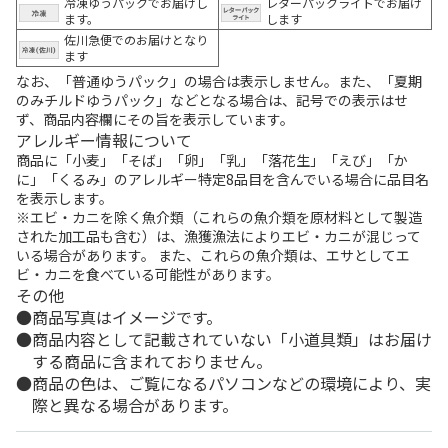
冷凍ゆうパックでお届けし
レターパックライトでお届け
ます。
します
佐川急便でのお届けとなり
ます
なお、「普通ゆうパック」の場合は表示しません。また、「夏期
のみチルドゆうパック」などとなる場合は、記号での表示はせ
ず、商品内容欄にその旨を表示しています。
アレルギー情報について
商品に「小麦」「そば」「卵」「乳」「落花生」「えび」「か
に」「くるみ」のアレルギー特定8品目を含んでいる場合に品目名
を表示します。
※エビ・カニを除く魚介類（これらの魚介類を原材料として製造
された加工品も含む）は、漁獲漁法によりエビ・カニが混じって
いる場合があります。 また、これらの魚介類は、エサとしてエ
ビ・カニを食べている可能性があります。
その他
商品写真はイメージです。
商品内容として記載されていない「小道具類」はお届け
する商品に含まれておりません。
商品の色は、ご覧になるパソコンなどの環境により、実
際と異なる場合があります。