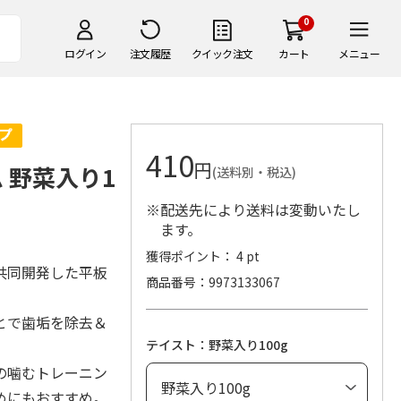
0
ログイン
注文履歴
クイック注文
カート
メニュー
410
円
 野菜入り1
(送料別・税込)
※配送先により送料は変動いたし
ます。
獲得ポイント： 4 pt
共同開発した平板
商品番号
9973133067
とで歯垢を除去＆
テイスト：野菜入り100g
の噛むトレーニン
めにもおすすめ。