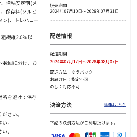
ン、増粘安定剤(メ
販売期間
、保存料(ソルビ
2024年07月10日～2028年07月31日
タン)、トレハロー
カムカ
銀のスプーン パウ
ペット線香 虹のか
CIAO 香り立つクラ
ーン
チ 健康に育つ子ね
なた フルーティフ
ンキー ちゅ～る和
配送情報
粗繊維2.0％以
ン型 S
こ用 まぐろ・かつ
ローラルの香り
えBOX とりささ
…
おに
…
120円
590円
380円
配送期間
)
(送料別・税込)
(送料別・税込)
(送料別・税込)
2024年07月17日～2028年08月07日
～数回に分け、お
配送方法
ゆうパック
お届け日
指定不可
のし
対応不可
場所を避けて保存
決済方法
詳細はこちら
ください。
さい。
下記の決済方法がご利用頂けます。
さい。