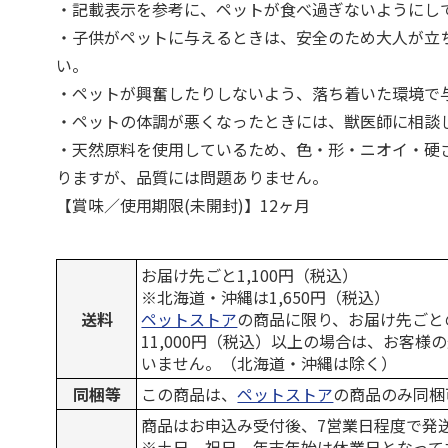
・記載表示を参考に、ペットが食べ過ぎないようにし
・子供がペットに与えるときは、安全のため大人が立
い。
・ペットが興奮したりしないよう、落ち着いた環境で
・ペットの体調が悪くなったときには、獣医師に相談
・天然原料を使用しているため、色・形・ニオイ・硬
りますが、品質には問題ありません。
【賞味／使用期限(未開封)】12ヶ月
お届け先ごと1,100円（税込）
※北海道・沖縄は1,650円（税込）
送料
ペットストア
の商品に限り、お届け先ごと
11,000円（税込）以上の場合は、お客様
いません。（北海道・沖縄は除く）
同梱等
この商品は、
ペットストア
の商品のみ同梱
商品はお申込み受付後、7営業日程度で発
※土日、祝日、年末年始は休業日となって