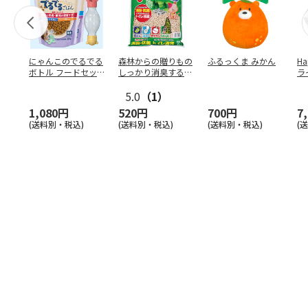
にゃんこのでるでる
森林からの贈りもの
ふるっくま みかん
Ha
ボトル フードセッ
しっかり消臭するひ
ラ
ト
のきの猫砂 7L
ー
5.0
（1）
1,080円
520円
700円
7
(送料別・税込)
(送料別・税込)
(送料別・税込)
(