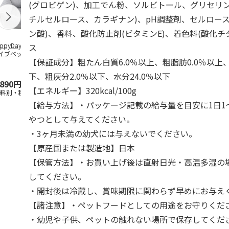
(グロビゲン)、加工でん粉、ソルビトール、グリセリ
チルセルロース、カラギナン)、pH調整剤、セルロース
ン酸)、香料、酸化防止剤(ビタミンE)、着色料(酸化チ
ppyDays 2wayド
獣医師開発 ニオイ
デオトイレ 飛び散
無添加良品 
ス
イブベッド グレ
をとる砂専用 猫ト
らない消臭・抗菌サ
ムデンタルコ
【保証成分】粗たん白質6.0％以上、粗脂肪0.0％以上、
イレ ナチュラルグ
ンド 4L
ぐるぐるボー
レー
…
下、粗灰分2.0％以下、水分24.0％以下
,890円
1,550円
1,320円
470円
【エネルギー】320kcal/100g
送料別・税込)
(送料別・税込)
(送料別・税込)
(送料別・税込
【給与方法】・パッケージ記載の給与量を目安に1日1
やつとして与えてください。
・3ヶ月未満の幼犬には与えないでください。
【原産国または製造地】日本
【保管方法】・お買い上げ後は直射日光・高温多湿の
してください。
・開封後は冷蔵し、賞味期限に関わらず早めにお与え
【諸注意】・ペットフードとしての用途をお守りくだ
・幼児や子供、ペットの触れない場所で保存してくだ