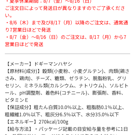
・夏季休業期間：8/7（金）～8/16（日）
ご注文日によって発送日が異なりますのでご了承くださ
い。
・8/6（木）まで及び8/17（月）以降のご注文は、通常通
り7営業日ほどで発送
・8/7（金）～8/16（日）のご注文は、8/17（月）から7
営業日ほどで発送
【メーカー】ドギーマンハヤシ
【原材料(成分)】穀類(小麦粉、小麦グルテン)、肉類(鶏さ
さみ、鶏肉)、チーズ、糖類、ゼラチン、脱脂粉乳、グリ
セリン、ミネラル類(カルシウム、ナトリウム)、ソルビト
ール、pH調整剤、着色料(コチニール)、膨張剤、香料、
ビタミンＥ
【保証成分】粗たん白質10.0％以上、粗脂肪0.1％以上、
粗繊維1.0％以下、粗灰分6.5％以下、水分35.0％以下
【エネルギー】270kcal/100g
【給与方法】・パッケージ記載の目安給与量を参考に1日