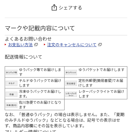
シェアする
マークや記載内容について
よくあるお問い合わせ
お支払い方法
注文のキャンセルについて
配送情報について
ゆうパック等でお届けしま
ゆうパケットでお届けします
す
チルドゆうパックでお届け
定形外郵便(簡易書留)でお届
します
けします
冷凍ゆうパックでお届けし
レターパックライトでお届け
ます。
します
佐川急便でのお届けとなり
ます
なお、「普通ゆうパック」の場合は表示しません。また、「夏期
のみチルドゆうパック」などとなる場合は、記号での表示はせ
ず、商品内容欄にその旨を表示しています。
アレルギー情報について