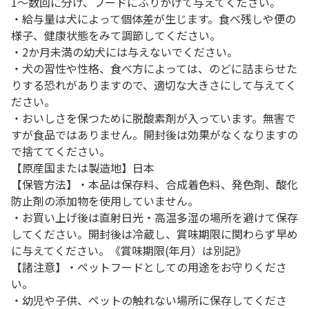
1～数回に分け、フードにふりかけて与えてください。
・給与量は犬によって個体差が生じます。食べ残しや便の
様子、健康状態をみて調節してください。
・2か月未満の幼犬には与えないでください。
・犬の習性や性格、食べ方によっては、のどに詰まらせた
りする恐れがありますので、適切な大きさにして与えてく
ださい。
・おいしさを保つために脱酸素剤が入っています。無害で
すが食品ではありません。開封後は効果がなくなりますの
で捨ててください。
【原産国または製造地】日本
【保管方法】・本品は保存料、合成着色料、発色剤、酸化
防止剤の添加物を使用していません。
・お買い上げ後は直射日光・高温多湿の場所を避けて保存
してください。開封後は冷蔵し、賞味期限に関わらず早め
に与えてください。《賞味期限(年月）は別記》
【諸注意】・ペットフードとしての用途をお守りくださ
い。
・幼児や子供、ペットの触れない場所に保存してくださ