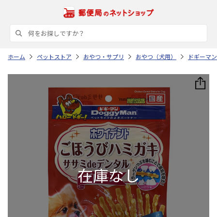
ホーム
ペットストア
おやつ・サプリ
おやつ（犬用）
ドギーマン