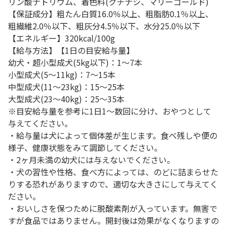
リン酸ナトリウム、着色料(クチナシ、マリーゴールド)
【保証成分】粗たん白質16.0％以上、粗脂肪0.1％以上、
粗繊維2.0％以下、粗灰分4.5％以下、水分25.0％以下
【エネルギー】320kcal/100g
【給与方法】【1日の目安給与量】
幼犬・超小型成犬(5kg以下)：1～7本
小型成犬(5～11kg)：7～15本
中型成犬(11～23kg)：15～25本
大型成犬(23～40kg)：25～35本
※目安給与量を参考に1日1～数回に分け、おやつとして
与えてください。
・給与量は犬によって個体差が生じます。食べ残しや便の
様子、健康状態をみて調節してください。
・2ヶ月未満の幼犬には与えないでください。
・犬の習性や性格、食べ方によっては、のどに詰まらせた
りする恐れがありますので、適切な大きさにして与えてく
ださい。
・おいしさを保つために脱酸素剤が入っています。無害で
すが食品ではありません。開封後は効果がなくなりますの