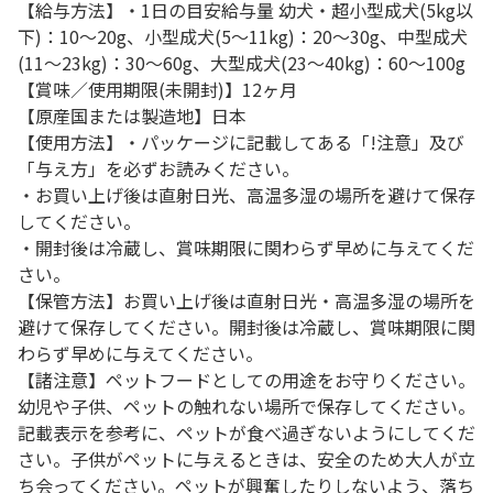
【給与方法】・1日の目安給与量 幼犬・超小型成犬(5kg以
下)：10～20g、小型成犬(5～11kg)：20～30g、中型成犬
(11～23kg)：30～60g、大型成犬(23～40kg)：60～100g
【賞味／使用期限(未開封)】12ヶ月
【原産国または製造地】日本
【使用方法】・パッケージに記載してある「!注意」及び
「与え方」を必ずお読みください。
・お買い上げ後は直射日光、高温多湿の場所を避けて保存
してください。
・開封後は冷蔵し、賞味期限に関わらず早めに与えてくだ
さい。
【保管方法】お買い上げ後は直射日光・高温多湿の場所を
避けて保存してください。開封後は冷蔵し、賞味期限に関
わらず早めに与えてください。
【諸注意】ペットフードとしての用途をお守りください。
幼児や子供、ペットの触れない場所で保存してください。
記載表示を参考に、ペットが食べ過ぎないようにしてくだ
さい。子供がペットに与えるときは、安全のため大人が立
ち会ってください。ペットが興奮したりしないよう、落ち