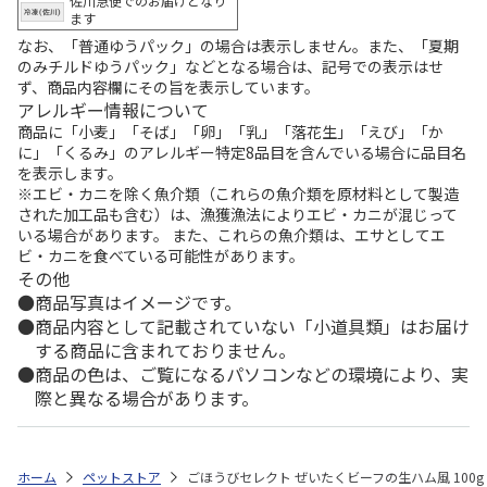
佐川急便でのお届けとなり
ます
なお、「普通ゆうパック」の場合は表示しません。また、「夏期
のみチルドゆうパック」などとなる場合は、記号での表示はせ
ず、商品内容欄にその旨を表示しています。
アレルギー情報について
商品に「小麦」「そば」「卵」「乳」「落花生」「えび」「か
に」「くるみ」のアレルギー特定8品目を含んでいる場合に品目名
を表示します。
※エビ・カニを除く魚介類（これらの魚介類を原材料として製造
された加工品も含む）は、漁獲漁法によりエビ・カニが混じって
いる場合があります。 また、これらの魚介類は、エサとしてエ
ビ・カニを食べている可能性があります。
その他
商品写真はイメージです。
商品内容として記載されていない「小道具類」はお届け
する商品に含まれておりません。
商品の色は、ご覧になるパソコンなどの環境により、実
際と異なる場合があります。
ホーム
ペットストア
ごほうびセレクト ぜいたくビーフの生ハム風 100g