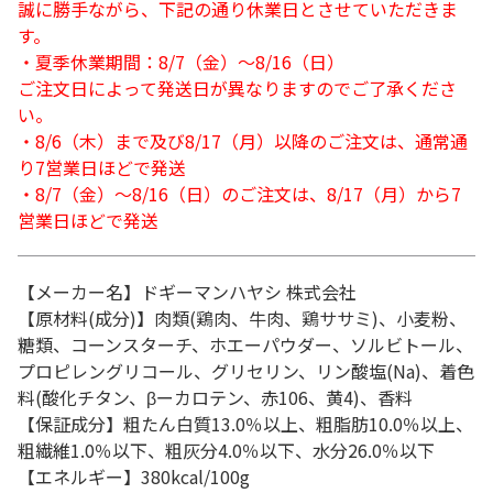
誠に勝手ながら、下記の通り休業日とさせていただきま
す。
・夏季休業期間：8/7（金）～8/16（日）
ご注文日によって発送日が異なりますのでご了承くださ
い。
・8/6（木）まで及び8/17（月）以降のご注文は、通常通
り7営業日ほどで発送
・8/7（金）～8/16（日）のご注文は、8/17（月）から7
営業日ほどで発送
【メーカー名】ドギーマンハヤシ 株式会社
【原材料(成分)】肉類(鶏肉、牛肉、鶏ササミ)、小麦粉、
糖類、コーンスターチ、ホエーパウダー、ソルビトール、
プロピレングリコール、グリセリン、リン酸塩(Na)、着色
料(酸化チタン、βーカロテン、赤106、黄4)、香料
【保証成分】粗たん白質13.0％以上、粗脂肪10.0％以上、
粗繊維1.0％以下、粗灰分4.0％以下、水分26.0％以下
【エネルギー】380kcal/100g