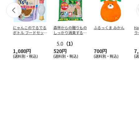
にゃんこのでるでる
森林からの贈りもの
ふるっくま みかん
Ha
ボトル フードセッ
しっかり消臭するひ
ラ
ト
のきの猫砂 7L
ー
5.0
（1）
1,080円
520円
700円
7
(送料別・税込)
(送料別・税込)
(送料別・税込)
(