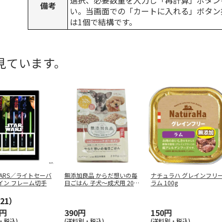
選択、必要数量を入力し「再計算」ボタン
備考
い。当画面での「カートに入れる」ボタン
は1個で結構です。
見ています。
 WARS／ライトセーバ
無添加良品 からだ想いの毎
ナチュラハ グレインフリ
イン フレーム切手
日ごはん 子犬～成犬用 200
ラム 100g
g
…
21）
0円
390円
150円
・税込)
(送料別・税込)
(送料別・税込)