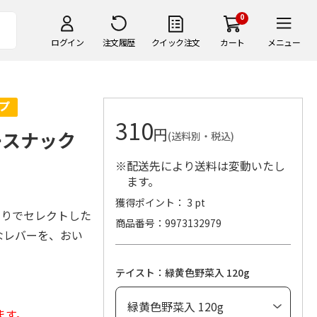
0
ログイン
注文履歴
クイック注文
カート
メニュー
310
円
ースナック
(送料別・税込)
※配送先により送料は変動いたし
ます。
獲得ポイント： 3 pt
わりでセレクトした
商品番号
9973132979
なレバーを、おい
テイスト：緑黄色野菜入 120g
ます。