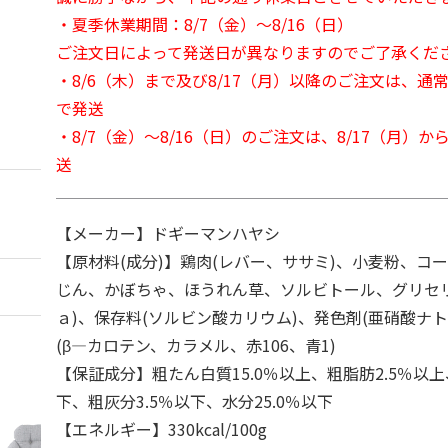
・夏季休業期間：8/7（金）～8/16（日）
ご注文日によって発送日が異なりますのでご了承くだ
・8/6（木）まで及び8/17（月）以降のご注文は、通
で発送
・8/7（金）～8/16（日）のご注文は、8/17（月）
送
【メーカー】ドギーマンハヤシ
【原材料(成分)】鶏肉(レバー、ササミ)、小麦粉、コ
じん、かぼちゃ、ほうれん草、ソルビトール、グリセ
ａ)、保存料(ソルビン酸カリウム)、発色剤(亜硝酸ナ
(β―カロテン、カラメル、赤106、青1)
【保証成分】粗たん白質15.0％以上、粗脂肪2.5％以上
下、粗灰分3.5％以下、水分25.0％以下
【エネルギー】330kcal/100g