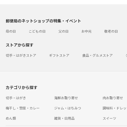
郵便局のネットショップの特集・イベント
母の日
こどもの日
父の日
お中元
敬老の日
ストアから探す
切手・はがきストア
ギフトストア
食品・グルメストア
カテゴリから探す
切手・はがき
海鮮お取り寄せ
肉お取り寄せ
梅干し・惣菜・カレー
ジャム・はちみつ
調味料・ドレッ
めん類
雑貨・日用品
スイーツ