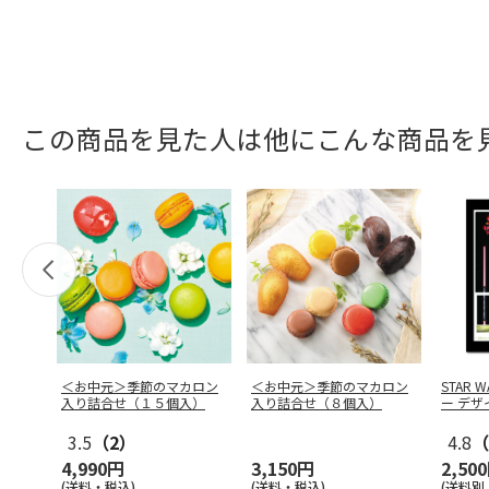
この商品を見た人は他にこんな商品を
＜お中元＞季節のマカロン
＜お中元＞季節のマカロン
STAR
入り詰合せ（１５個入）
入り詰合せ（８個入）
ー デザ
3.5
（2）
4.8
（
4,990円
3,150円
2,50
(送料・税込)
(送料・税込)
(送料別