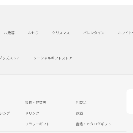
お歳暮
おせち
クリスマス
バレンタイン
ホワイト
グッズストア
ソーシャルギフトストア
果物・野菜等
乳製品
シング
ドリンク
お酒
フラワーギフト
書籍・カタログギフト