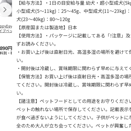
【給与方法】・1日の目安給与量 幼犬・超小型成犬(5kg
小型成犬(5～11kg)：25～45g、中型成犬(11～23kg)
犬(23～40kg)：80～120g
ppyDays 2wayド
獣医師開発 ニオイ
デオトイレ 飛び散
無添加良品 
【原産国または製造地】日本
イブベッド グレ
をとる砂専用 猫ト
らない消臭・抗菌サ
ムデンタルコ
【使用方法】・パッケージに記載してある「!注意」
イレ ナチュラルグ
ンド 4L
ぐるぐるボー
レー
…
ずお読みください。
,890円
1,550円
1,320円
470円
・お買い上げ後は直射日光、高温多湿の場所を避けて
送料別・税込)
(送料別・税込)
(送料別・税込)
(送料別・税込
い。
・開封後は冷蔵し、賞味期限に関わらず早めに与えて
【保管方法】お買い上げ後は直射日光・高温多湿の場
てください。開封後は冷蔵し、賞味期限に関わらず早
い。
【諸注意】ペットフードとしての用途をお守りくださ
ペットの触れない場所で保存してください。記載表示
が食べ過ぎないようにしてください。子供がペットに
全のため大人が立ち会ってください。ペットが興奮し