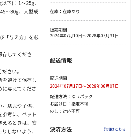
以下)：1～25g、
：45～80g、大型成
在庫：在庫あり
カムカ
銀のスプーン パウ
ペット線香 虹のか
鈴虫の経木 3枚入
販売期間
ーン
チ 健康に育つ子ね
なた フルーティフ
2024年07月10日～2028年07月31日
及び「与え方」を必
ン型 S
こ用 まぐろ・かつ
ローラルの香り
おに
…
120円
590円
100円
保存してくださ
)
(送料別・税込)
(送料別・税込)
(送料別・税込)
配送情報
ください。
配送期間
所を避けて保存し
2024年07月17日～2028年08月07日
めに与えてくださ
配送方法
ゆうパック
お届け日
指定不可
い。幼児や子供、
のし
対応不可
を参考に、ペット
与えるときは、安
決済方法
詳細はこちら
たりしないよう、