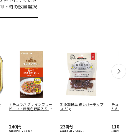
を押下してくださ
押下時の数量選択
ー
ナチュラハ グレインフリー
無添加良品 鶏レバーチップ
チョイスプラ
ビーフ・緑黄色野菜入り と
ス 60g
リキッド 40
ろみ
…
240円
230円
110円
(送料別・税込)
(送料別・税込)
(送料別・税込