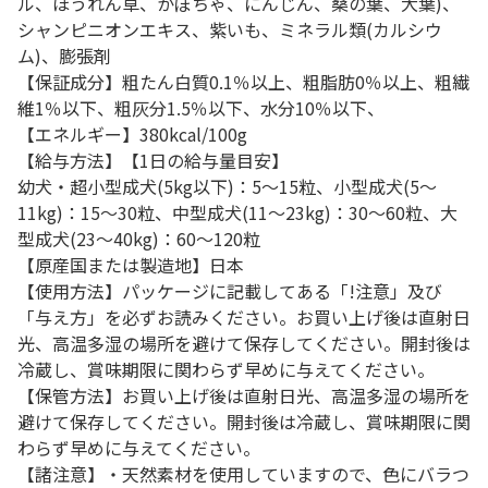
ル、ほうれん草、かぼちゃ、にんじん、桑の葉、大葉)、
シャンピニオンエキス、紫いも、ミネラル類(カルシウ
ム)、膨張剤
【保証成分】粗たん白質0.1％以上、粗脂肪0％以上、粗繊
維1％以下、粗灰分1.5％以下、水分10％以下、
【エネルギー】380kcal/100g
【給与方法】【1日の給与量目安】
幼犬・超小型成犬(5kg以下)：5～15粒、小型成犬(5～
11kg)：15～30粒、中型成犬(11～23kg)：30～60粒、大
型成犬(23～40kg)：60～120粒
【原産国または製造地】日本
【使用方法】パッケージに記載してある「!注意」及び
「与え方」を必ずお読みください。お買い上げ後は直射日
光、高温多湿の場所を避けて保存してください。開封後は
冷蔵し、賞味期限に関わらず早めに与えてください。
【保管方法】お買い上げ後は直射日光、高温多湿の場所を
避けて保存してください。開封後は冷蔵し、賞味期限に関
わらず早めに与えてください。
【諸注意】・天然素材を使用していますので、色にバラつ