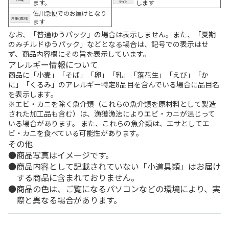
ます。
します
佐川急便でのお届けとなり
ます
なお、「普通ゆうパック」の場合は表示しません。また、「夏期
のみチルドゆうパック」などとなる場合は、記号での表示はせ
ず、商品内容欄にその旨を表示しています。
アレルギー情報について
商品に「小麦」「そば」「卵」「乳」「落花生」「えび」「か
に」「くるみ」のアレルギー特定8品目を含んでいる場合に品目名
を表示します。
※エビ・カニを除く魚介類（これらの魚介類を原材料として製造
された加工品も含む）は、漁獲漁法によりエビ・カニが混じって
いる場合があります。 また、これらの魚介類は、エサとしてエ
ビ・カニを食べている可能性があります。
その他
商品写真はイメージです。
商品内容として記載されていない「小道具類」はお届け
する商品に含まれておりません。
商品の色は、ご覧になるパソコンなどの環境により、実
際と異なる場合があります。