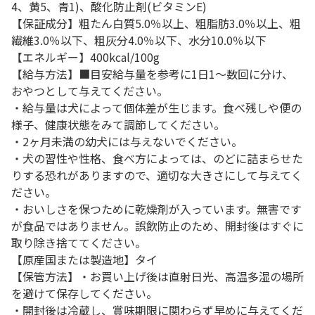
4、黄5、青1)、酸化防止剤(ビタミンE)
【保証成分】粗たん白質5.0％以上、粗脂肪3.0％以上、粗
繊維3.0％以下、粗灰分4.0％以下、水分10.0％以下
【エネルギー】400kcal/100g
【給与方法】■目安給与量を参考に1日1～数回に分け、
おやつとして与えてください。
・給与量は犬によって個体差が生じます。食べ残しや便の
様子、健康状態をみて調節してください。
・2ヶ月未満の幼犬には与えないでください。
・犬の習性や性格、食べ方によっては、のどに詰まらせた
りする恐れがありますので、適切な大きさにして与えてく
ださい。
・おいしさを保つために乾燥剤が入っています。無害です
が食品ではありません。誤飲防止のため、開封後はすぐに
取り除き捨ててください。
【原産国または製造地】タイ
【保管方法】・お買い上げ後は直射日光、高温多湿の場所
を避けて保存してください。
・開封後は冷蔵し、賞味期限に関わらず早めに与えてくだ