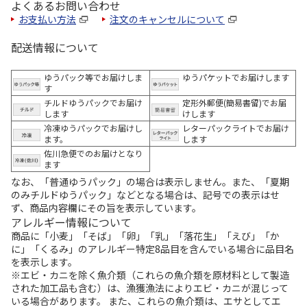
よくあるお問い合わせ
お支払い方法
注文のキャンセルについて
配送情報について
ゆうパック等でお届けしま
ゆうパケットでお届けします
す
チルドゆうパックでお届け
定形外郵便(簡易書留)でお届
します
けします
冷凍ゆうパックでお届けし
レターパックライトでお届け
ます。
します
佐川急便でのお届けとなり
ます
なお、「普通ゆうパック」の場合は表示しません。また、「夏期
のみチルドゆうパック」などとなる場合は、記号での表示はせ
ず、商品内容欄にその旨を表示しています。
アレルギー情報について
商品に「小麦」「そば」「卵」「乳」「落花生」「えび」「か
に」「くるみ」のアレルギー特定8品目を含んでいる場合に品目名
を表示します。
※エビ・カニを除く魚介類（これらの魚介類を原材料として製造
された加工品も含む）は、漁獲漁法によりエビ・カニが混じって
いる場合があります。 また、これらの魚介類は、エサとしてエ