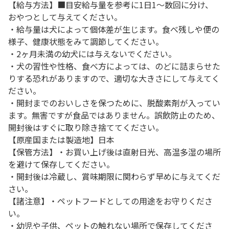
【給与方法】■目安給与量を参考に1日1～数回に分け、
おやつとして与えてください。
・給与量は犬によって個体差が生じます。食べ残しや便の
様子、健康状態をみて調節してください。
・2ヶ月未満の幼犬には与えないでください。
・犬の習性や性格、食べ方によっては、のどに詰まらせた
りする恐れがありますので、適切な大きさにして与えてく
ださい。
・開封までのおいしさを保つために、脱酸素剤が入ってい
ます。無害ですが食品ではありません。誤飲防止のため、
開封後はすぐに取り除き捨ててください。
【原産国または製造地】日本
【保管方法】・お買い上げ後は直射日光、高温多湿の場所
を避けて保存してください。
・開封後は冷蔵し、賞味期限に関わらず早めに与えてくだ
さい。
【諸注意】・ペットフードとしての用途をお守りくださ
い。
・幼児や子供、ペットの触れない場所で保存してくださ