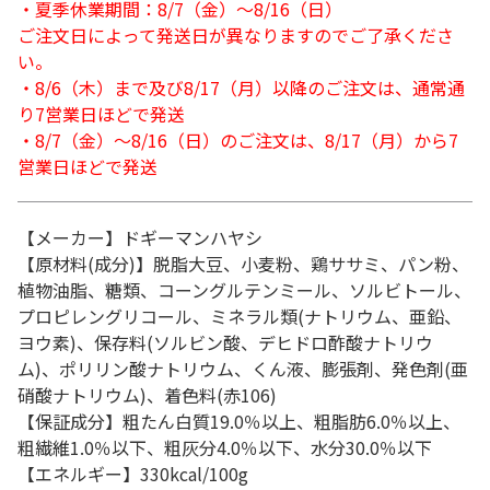
・夏季休業期間：8/7（金）～8/16（日）
ご注文日によって発送日が異なりますのでご了承くださ
い。
・8/6（木）まで及び8/17（月）以降のご注文は、通常通
り7営業日ほどで発送
・8/7（金）～8/16（日）のご注文は、8/17（月）から7
営業日ほどで発送
【メーカー】ドギーマンハヤシ
【原材料(成分)】脱脂大豆、小麦粉、鶏ササミ、パン粉、
植物油脂、糖類、コーングルテンミール、ソルビトール、
プロピレングリコール、ミネラル類(ナトリウム、亜鉛、
ヨウ素)、保存料(ソルビン酸、デヒドロ酢酸ナトリウ
ム)、ポリリン酸ナトリウム、くん液、膨張剤、発色剤(亜
硝酸ナトリウム)、着色料(赤106)
【保証成分】粗たん白質19.0％以上、粗脂肪6.0％以上、
粗繊維1.0％以下、粗灰分4.0％以下、水分30.0％以下
【エネルギー】330kcal/100g