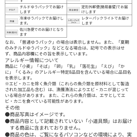
す
チルドゆうパックでお届け
定形外郵便(簡易書留)でお届
します
けします
冷凍ゆうパックでお届けし
レターパックライトでお届け
ます。
します
佐川急便でのお届けとなり
ます
なお、「普通ゆうパック」の場合は表示しません。また、「夏期
のみチルドゆうパック」などとなる場合は、記号での表示はせ
ず、商品内容欄にその旨を表示しています。
アレルギー情報について
商品に「小麦」「そば」「卵」「乳」「落花生」「えび」「か
に」「くるみ」のアレルギー特定8品目を含んでいる場合に品目名
を表示します。
※エビ・カニを除く魚介類（これらの魚介類を原材料として製造
された加工品も含む）は、漁獲漁法によりエビ・カニが混じって
いる場合があります。 また、これらの魚介類は、エサとしてエ
ビ・カニを食べている可能性があります。
その他
商品写真はイメージです。
商品内容として記載されていない「小道具類」はお届け
する商品に含まれておりません。
商品の色は、ご覧になるパソコンなどの環境により、実