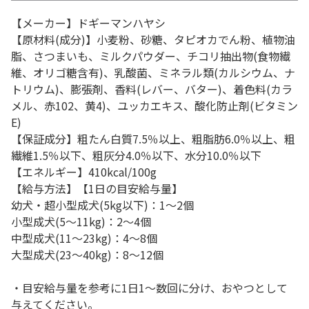
【メーカー】ドギーマンハヤシ
【原材料(成分)】小麦粉、砂糖、タピオカでん粉、植物油
脂、さつまいも、ミルクパウダー、チコリ抽出物(食物繊
維、オリゴ糖含有)、乳酸菌、ミネラル類(カルシウム、ナ
トリウム)、膨張剤、香料(レバー、バター)、着色料(カラ
メル、赤102、黄4)、ユッカエキス、酸化防止剤(ビタミン
E)
【保証成分】粗たん白質7.5％以上、粗脂肪6.0％以上、粗
繊維1.5％以下、粗灰分4.0％以下、水分10.0％以下
【エネルギー】410kcal/100g
【給与方法】【1日の目安給与量】
幼犬・超小型成犬(5kg以下)：1～2個
小型成犬(5～11kg)：2～4個
中型成犬(11～23kg)：4～8個
大型成犬(23～40kg)：8～12個
・目安給与量を参考に1日1～数回に分け、おやつとして
与えてください。