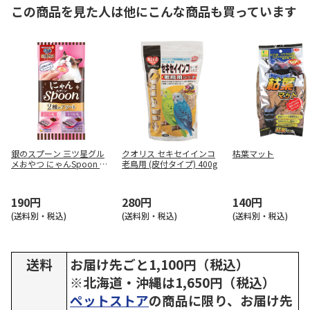
この商品を見た人は他にこんな商品も買っています
銀のスプーン 三ツ星グル
クオリス セキセイインコ
枯葉マット
メおやつ にゃんSpoon 2
老鳥用 (皮付タイプ) 400g
種のアソートまぐろ＆かつ
お味 40g
190円
280円
140円
(送料別・税込)
(送料別・税込)
(送料別・税込)
送料
お届け先ごと1,100円（税込）
※北海道・沖縄は1,650円（税込）
ペットストア
の商品に限り、お届け先