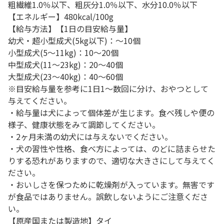
粗繊維1.0％以下、粗灰分1.0％以下、水分10.0％以下
【エネルギー】480kcal/100g
【給与方法】【1日の目安給与量】
幼犬・超小型成犬(5kg以下)：～10個
小型成犬(5～11kg)：10～20個
中型成犬(11～23kg)：20～40個
大型成犬(23～40kg)：40～60個
※目安給与量を参考に1日1～数回に分け、おやつとして
与えてください。
・給与量は犬によって個体差が生じます。食べ残しや便の
様子、健康状態をみて調節してください。
・2ヶ月未満の幼犬には与えないでください。
・犬の習性や性格、食べ方によっては、のどに詰まらせた
りする恐れがありますので、適切な大きさにして与えてく
ださい。
・おいしさを保つために乾燥剤が入っています。無害です
が食品ではありません。誤飲しないようにご注意くださ
い。
【原産国または製造地】タイ