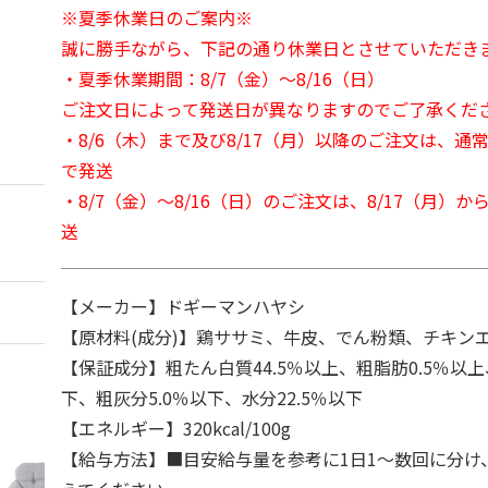
※夏季休業日のご案内※
誠に勝手ながら、下記の通り休業日とさせていただき
・夏季休業期間：8/7（金）～8/16（日）
ご注文日によって発送日が異なりますのでご了承くだ
・8/6（木）まで及び8/17（月）以降のご注文は、通
で発送
・8/7（金）～8/16（日）のご注文は、8/17（月）
送
【メーカー】ドギーマンハヤシ
【原材料(成分)】鶏ササミ、牛皮、でん粉類、チキン
【保証成分】粗たん白質44.5％以上、粗脂肪0.5％以上
下、粗灰分5.0％以下、水分22.5％以下
【エネルギー】320kcal/100g
【給与方法】■目安給与量を参考に1日1～数回に分け