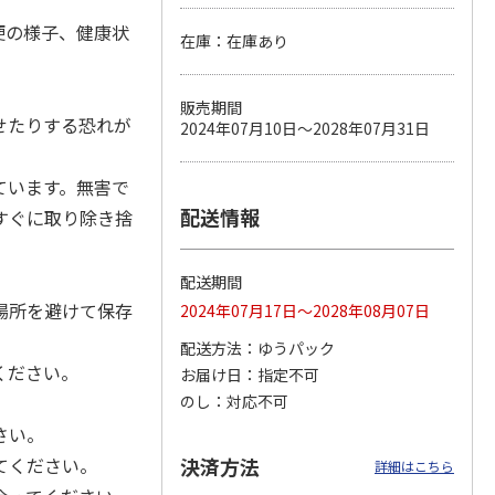
便の様子、健康状
在庫：在庫あり
カムカ
銀のスプーン パウ
ペット線香 虹のか
鈴虫の経木 3枚入
販売期間
ーン
チ 健康に育つ子ね
なた フルーティフ
せたりする恐れが
2024年07月10日～2028年07月31日
ン型 S
こ用 まぐろ・かつ
ローラルの香り
おに
…
120円
590円
100円
ています。無害で
)
(送料別・税込)
(送料別・税込)
(送料別・税込)
配送情報
すぐに取り除き捨
配送期間
場所を避けて保存
2024年07月17日～2028年08月07日
配送方法
ゆうパック
ください。
お届け日
指定不可
のし
対応不可
さい。
てください。
決済方法
詳細はこちら