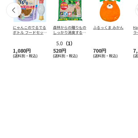
にゃんこのでるでる
森林からの贈りもの
ふるっくま みかん
Ha
ボトル フードセッ
しっかり消臭するひ
ラ
ト
のきの猫砂 7L
ー
5.0
（1）
1,080円
520円
700円
7
(送料別・税込)
(送料別・税込)
(送料別・税込)
(