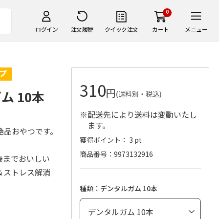
0
ログイン
注文履歴
クイック注文
カート
メニュー
310
円
 10本
(送料別・税込)
※配送先により送料は変動いたし
ます。
絶品おやつです。
獲得ポイント： 3 pt
商品番号
9973132916
後までおいしい
＆ストレス解消
種類：デンタルガム 10本