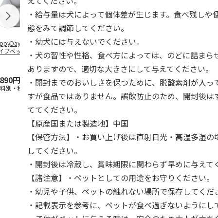
えてください。
・給与量は犬によって個体差が生じます。食べ残しや
態をみて調節してください。
・幼犬には与えないでください。
ppyDays 2wayド
獣医師開発 ニオイ
デオトイレ 飛び散
無添加良品 
イブベッド グレ
をとる砂専用 猫ト
らない消臭・抗菌サ
ムデンタルコ
・犬の習性や性格、食べ方によっては、のどに詰まら
イレ ナチュラルグ
ンド 4L
ぐるぐるボー
レー
…
ありますので、適切な大きさにして与えてください。
,890円
1,550円
1,320円
470円
・開封までのおいしさを保つために、脱酸素剤が入っ
送料別・税込)
(送料別・税込)
(送料別・税込)
(送料別・税込
すが食品ではありません。誤飲防止のため、開封後は
ててください。
【原産国または製造地】中国
【保管方法】・お買い上げ後は直射日光・高温多湿の
してください。
・開封後は冷蔵し、賞味期限に関わらず早めに与えて
【諸注意】・ペットとしての用途をお守りください。
・幼児や子供、ペットの触れない場所で保存してくだ
・記載表示を参考に、ペットが食べ過ぎないようにし