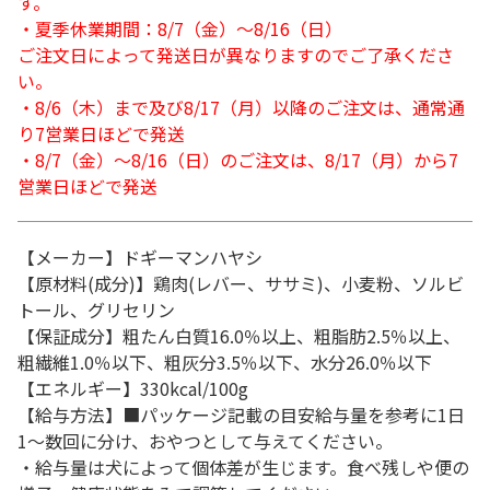
す。
・夏季休業期間：8/7（金）～8/16（日）
ご注文日によって発送日が異なりますのでご了承くださ
い。
・8/6（木）まで及び8/17（月）以降のご注文は、通常通
り7営業日ほどで発送
・8/7（金）～8/16（日）のご注文は、8/17（月）から7
営業日ほどで発送
【メーカー】ドギーマンハヤシ
【原材料(成分)】鶏肉(レバー、ササミ)、小麦粉、ソルビ
トール、グリセリン
【保証成分】粗たん白質16.0％以上、粗脂肪2.5％以上、
粗繊維1.0％以下、粗灰分3.5％以下、水分26.0％以下
【エネルギー】330kcal/100g
【給与方法】■パッケージ記載の目安給与量を参考に1日
1～数回に分け、おやつとして与えてください。
・給与量は犬によって個体差が生じます。食べ残しや便の