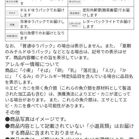
す
チルドゆうパックでお届け
定形外郵便(簡易書留)でお届
します
けします
冷凍ゆうパックでお届けし
レターパックライトでお届け
ます。
します
佐川急便でのお届けとなり
ます
なお、「普通ゆうパック」の場合は表示しません。また、「夏期
のみチルドゆうパック」などとなる場合は、記号での表示はせ
ず、商品内容欄にその旨を表示しています。
アレルギー情報について
商品に「小麦」「そば」「卵」「乳」「落花生」「えび」「か
に」「くるみ」のアレルギー特定8品目を含んでいる場合に品目名
を表示します。
※エビ・カニを除く魚介類（これらの魚介類を原材料として製造
された加工品も含む）は、漁獲漁法によりエビ・カニが混じって
いる場合があります。 また、これらの魚介類は、エサとしてエ
ビ・カニを食べている可能性があります。
その他
商品写真はイメージです。
商品内容として記載されていない「小道具類」はお届け
する商品に含まれておりません。