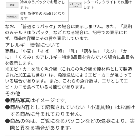
冷凍ゆうパックでお届けし
レターパックライトでお届け
ます。
します
佐川急便でのお届けとなり
ます
なお、「普通ゆうパック」の場合は表示しません。また、「夏期
のみチルドゆうパック」などとなる場合は、記号での表示はせ
ず、商品内容欄にその旨を表示しています。
アレルギー情報について
商品に「小麦」「そば」「卵」「乳」「落花生」「えび」「か
に」「くるみ」のアレルギー特定8品目を含んでいる場合に品目名
を表示します。
※エビ・カニを除く魚介類（これらの魚介類を原材料として製造
された加工品も含む）は、漁獲漁法によりエビ・カニが混じって
いる場合があります。 また、これらの魚介類は、エサとしてエ
ビ・カニを食べている可能性があります。
その他
商品写真はイメージです。
商品内容として記載されていない「小道具類」はお届け
する商品に含まれておりません。
商品の色は、ご覧になるパソコンなどの環境により、実
際と異なる場合があります。