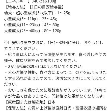
【エネルギー】340kcal/100g
【給与方法】【1日の目安給与量】
幼犬・超小型成犬(5kg以下)：1～25g
小型成犬(5～11kg)：25～45g
中型成犬(11～23kg)：45～80g
大型成犬(23～40kg)：80～120g
※目安給与量を参考に、1日1～数回に分け、おやつとし
て与えてください。
・給与量は犬によって個体差が生じます。食べ残しや便の
様子、健康状態をみて調節してください。
・2か月未満の幼犬には与えないでください。
・犬の習慣や性格、食べ方によっては、のどを詰まらせた
りする恐れがありますので、適切な大きさにして与えてく
ださい。
・おいしさを保つために脱酸素剤が入っています。無害で
すが食品ではありません。開封後は効果がなくなります。
【原産国または製造地】日本
【保管方法】お買い上げ後は直射日光・高温多湿の場所を