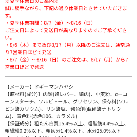
※夏季休業日のご案内※
誠に勝手ながら、下記の通り休業日とさせていただきま
す。
・夏季休業期間：8/7（金）～8/16（日）
ご注文日によって発送日が異なりますのでご了承くださ
い。
・8/6（木）まで及び8/17（月）以降のご注文は、通常通
り7営業日ほどで発送
・8/7（金）～8/16（日）のご注文は、8/17（月）から7
営業日ほどで発送
【メーカー】ドギーマンハヤシ
【原材料(成分)】肉類(鶏レバー、鶏肉)、小麦粉、αーコ
ーンスターチ、ソルビトール、グリセリン、保存料(ソル
ビン酸カリウム)、リン酸塩、発色剤(亜硝酸ナトリウ
ム)、着色料(赤色106、カラメル)
【保証成分】粗たん白質15.4％以上、粗脂肪4.4％以上、
粗繊維0.2％以下、粗灰分1.4％以下、水分25.0％以下