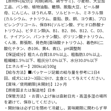
【原材料(成分)】肉類(鶏肉、鶏ササミ)、小麦粉、大豆加
工品、パン粉、植物油脂、糖類、脱脂大豆、ビール酵
母、にんじん、ほうれん草、ソルビトール、ミネラル類
(カルシウム、ナトリウム、亜鉛、鉄、銅、ヨウ素)、プロ
ピレングリコール、保存料(ソルビン酸、デヒドロ酢酸ナ
トリウム)、ビタミン類(A、B1、B2、B6、B12、C、D3、
E、ナイアシン、パントテン酸)、ポリリン酸ナトリウム、
くん液、膨張剤、発色剤(亜硝酸ナトリウム)、着色料(二
酸化チタン、赤106、黄4、青1)、pH調整剤
【保証成分】粗たん白質18.0％以上、粗脂肪3.0％以上、
粗繊維1.5％以下、粗灰分7.0％以下、水分30.0％以下
【エネルギー】280kcal/100g
【給与方法】■パッケージ記載の給与量を参考に1日4
回、成犬には2～3回に分け、主食として与えてください。
【賞味／使用期限(未開封)】12ヶ月
【原産国または製造地】日本
【保管方法】・お買い上げ後は直射日光・高温多湿の場所
を避けて、保存してください。
・開封後は必ず口を閉めて冷蔵し、賞味期限に関わらず早