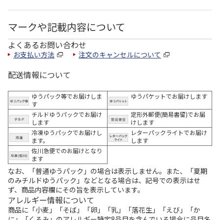
マークや記載内容について
よくあるお問い合わせ
お支払い方法
注文のキャンセルについて
配送情報について
ゆうパック等でお届けしま
ゆうパケットでお届けします
す
チルドゆうパックでお届け
定形外郵便(簡易書留)でお届
します
けします
冷凍ゆうパックでお届けし
レターパックライトでお届け
ます。
します
佐川急便でのお届けとなり
ます
なお、「普通ゆうパック」の場合は表示しません。また、「夏期
のみチルドゆうパック」などとなる場合は、記号での表示はせ
ず、商品内容欄にその旨を表示しています。
アレルギー情報について
商品に「小麦」「そば」「卵」「乳」「落花生」「えび」「か
に」「くるみ」のアレルギー特定8品目を含んでいる場合に品目名