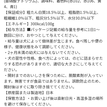
(亜硝酸ナトリウム)、調味料、着色料(赤102、赤106、黄
4、青1)
【保証成分】粗たん白質18.5％以上、粗脂肪1.5％以上、
粗繊維1.0％以下、粗灰分5.5％以下、水分30.0％以下
【エネルギー】300kcal/100g
【給与方法】■パッケージ記載の給与量を参考に1日1～
数回に分け、おやつとして与えてください。
・給与量は犬によって個体差が生じます。食べ残しや便の
様子、健康状態をみて調節してください。
・2ヶ月未満の幼犬には与えないでください。
・犬の習性や性格、食べ方によっては、のどに詰まらせた
りする恐れがありますので、適切な大きさにして与えてく
ださい。
・開封までのおいしさを保つために、脱酸素剤が入ってい
ます。無害ですが食品ではありません。誤飲防止のため、
開封後はすぐに取り除き捨ててください。
【原産国または製造地】日本
【保管方法】・お買い上げ後は直射日光・高温多湿の場所
を避けて保存してください。