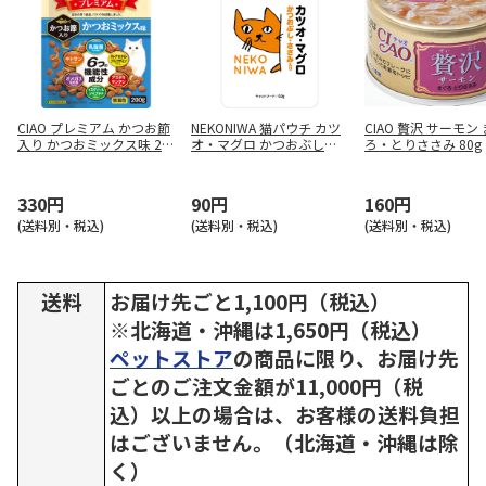
CIAO プレミアム かつお節
NEKONIWA 猫パウチ カツ
CIAO 贅沢 サーモン
入り かつおミックス味 20
オ・マグロ かつおぶし・
ろ・とりささみ 80g
0g
ささみ入り 60g
330円
90円
160円
(送料別・税込)
(送料別・税込)
(送料別・税込)
送料
お届け先ごと1,100円（税込）
※北海道・沖縄は1,650円（税込）
ペットストア
の商品に限り、お届け先
ごとのご注文金額が11,000円（税
込）以上の場合は、お客様の送料負担
はございません。（北海道・沖縄は除
く）