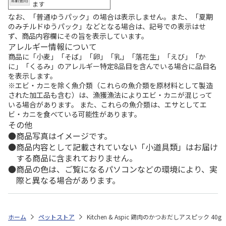
ます
なお、「普通ゆうパック」の場合は表示しません。また、「夏期
のみチルドゆうパック」などとなる場合は、記号での表示はせ
ず、商品内容欄にその旨を表示しています。
アレルギー情報について
商品に「小麦」「そば」「卵」「乳」「落花生」「えび」「か
に」「くるみ」のアレルギー特定8品目を含んでいる場合に品目名
を表示します。
※エビ・カニを除く魚介類（これらの魚介類を原材料として製造
された加工品も含む）は、漁獲漁法によりエビ・カニが混じって
いる場合があります。 また、これらの魚介類は、エサとしてエ
ビ・カニを食べている可能性があります。
その他
商品写真はイメージです。
商品内容として記載されていない「小道具類」はお届け
する商品に含まれておりません。
商品の色は、ご覧になるパソコンなどの環境により、実
際と異なる場合があります。
ホーム
ペットストア
Kitchen & Aspic 鶏肉のかつおだしアスピック 40g