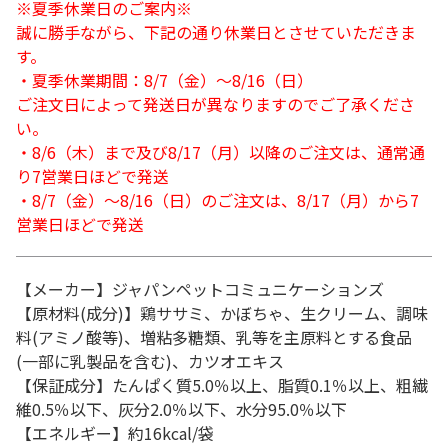
※夏季休業日のご案内※
誠に勝手ながら、下記の通り休業日とさせていただきま
す。
・夏季休業期間：8/7（金）～8/16（日）
ご注文日によって発送日が異なりますのでご了承くださ
い。
・8/6（木）まで及び8/17（月）以降のご注文は、通常通
り7営業日ほどで発送
・8/7（金）～8/16（日）のご注文は、8/17（月）から7
営業日ほどで発送
【メーカー】ジャパンペットコミュニケーションズ
【原材料(成分)】鶏ササミ、かぼちゃ、生クリーム、調味
料(アミノ酸等)、増粘多糖類、乳等を主原料とする食品
(一部に乳製品を含む)、カツオエキス
【保証成分】たんぱく質5.0％以上、脂質0.1％以上、粗繊
維0.5％以下、灰分2.0％以下、水分95.0％以下
【エネルギー】約16kcal/袋