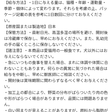
【給与方法】・1日に与える量は、猫種・年齢・運動量・
季節・個体によって変わります。それらを考慮の上、パッ
ケージ記載の表を参考に1日数回に分けてお与えくださ
い。
【原産国または製造地】日本
【保管方法】・直射日光、高温多湿の場所を避け、開封後
は冷蔵庫で保存し、早めにお与えください。また、乳幼児
の手の届くところに保存しないでください。
【諸注意】・本商品は愛猫用の一般食です。犬以外にはお
与えにならないでください。
・急にいつもの食事を替えた場合、まれに体調や体質に合
わないこともあります。何らかの異常に気づかれた場合は
給与を中断し、早めに獣医師にご相談ください。
・開封後は賞味期限に関わらずなるべく早くお与えくださ
い。
・加工上の都合により、野菜の分布がばらついたり肉の色
や形がばらつく場合がありますが、品質には問題ありませ
ん。
・白い固まりが見えることがありますが、原料から脂肪が