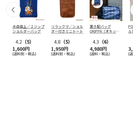
水森亜土／２ジップ
リラックマ／ショル
置き配バッグ
P
ショルダーバッグ
ダー付きミニトート
OKIPPA（オキッ
ル
パ）
4.2
（5）
4.8
（5）
4.3
（6）
1,600円
1,950円
4,980円
3
(送料別・税込)
(送料別・税込)
(送料・税込)
(