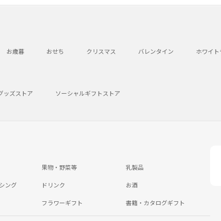
お歳暮
おせち
クリスマス
バレンタイン
ホワイト
グッズストア
ソーシャルギフトストア
果物・野菜等
乳製品
シング
ドリンク
お酒
フラワーギフト
書籍・カタログギフト