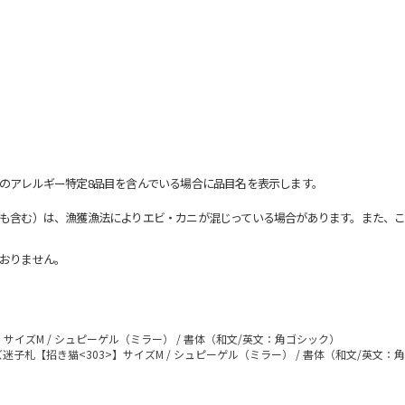
のアレルギー特定8品目を含んでいる場合に品目名を表示します。
も含む）は、漁獲漁法によりエビ・カニが混じっている場合があります。また、こ
おりません。
】サイズM / シュピーゲル（ミラー） / 書体（和文/英文：角ゴシック）
迷子札【招き猫<303>】サイズM / シュピーゲル（ミラー） / 書体（和文/英文：