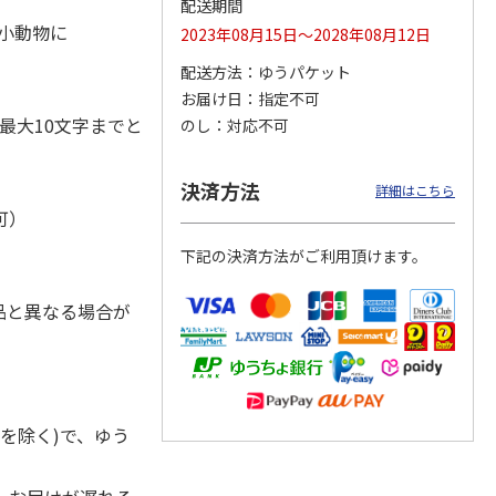
配送期間
・小動物に
2023年08月15日～2028年08月12日
配送方法
ゆうパケット
お届け日
指定不可
ジョの
『ジョジョの奇妙な
『ジョジョの奇妙な
『ジョジョの奇妙な
黄金の
冒険 スターダスト
冒険 スターダスト
冒険 スターダスト
最大10文字までと
のし
対応不可
P
…
クルセイダース』
クルセイダース』
クルセイダース』
ワー
…
トラ
…
トラ
…
4,400円
3,300円
3,300円
決済方法
詳細はこちら
)
(送料別・税込)
(送料別・税込)
(送料別・税込)
可）
下記の決済方法がご利用頂けます。
品と異なる場合が
を除く)で、ゆう