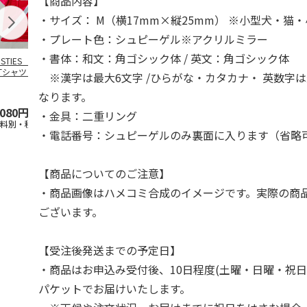
【商品内容】
・サイズ： M（横17mm×縦25mm） ※小型犬・猫
・プレート色：シュピーゲル※アクリルミラー
・書体：和文：角ゴシック体 / 英文：角ゴシック体
OSTIES オリジナ
アニメ『ジョジョの
コジコジ／ショルダ
アニメ『ジョ
Tシャツ Sサイズ
奇妙な冒険 黄金の
ー付きバッグ
奇妙な冒険 
※漢字は最大6文字 /ひらがな・カタカナ・ 英数字は
風』CITY POP
…
風』CITY PO
5.0
（3）
4.5
（6）
4.8
（4）
なります。
,080円
4,939円
1,760円
3,839円
・金具：二重リング
送料別・税込)
(送料別・税込)
(送料別・税込)
(送料別・税込
・電話番号：シュピーゲルのみ裏面に入ります（省略
【商品についてのご注意】
・商品画像はハメコミ合成のイメージです。実際の商
ございます。
【受注後発送までの予定日】
・商品はお申込み受付後、10日程度(土曜・日曜・祝日
パケットでお届けいたします。