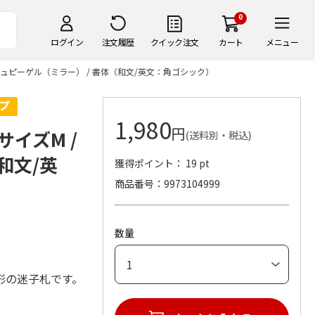
0
ログイン
注文履歴
クイック注文
カート
メニュー
 シュピーゲル（ミラー） / 書体（和文/英文：角ゴシック）
1,980
円
サイズM /
(送料別・税込)
和文/英
獲得ポイント： 19 pt
商品番号
9973104999
数量
形の迷子札です。
。