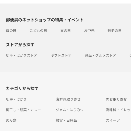
郵便局のネットショップの特集・イベント
母の日
こどもの日
父の日
お中元
敬老の日
ストアから探す
切手・はがきストア
ギフトストア
食品・グルメストア
カテゴリから探す
切手・はがき
海鮮お取り寄せ
肉お取り寄せ
梅干し・惣菜・カレー
ジャム・はちみつ
調味料・ドレッ
めん類
雑貨・日用品
スイーツ