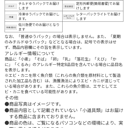
チルドゆうパックでお届け
定形外郵便(簡易書留)でお届
します
けします
冷凍ゆうパックでお届けし
レターパックライトでお届け
ます。
します
佐川急便でのお届けとなり
ます
なお、「普通ゆうパック」の場合は表示しません。また、「夏期
のみチルドゆうパック」などとなる場合は、記号での表示はせ
ず、商品内容欄にその旨を表示しています。
アレルギー情報について
商品に「小麦」「そば」「卵」「乳」「落花生」「えび」「か
に」「くるみ」のアレルギー特定8品目を含んでいる場合に品目名
を表示します。
※エビ・カニを除く魚介類（これらの魚介類を原材料として製造
された加工品も含む）は、漁獲漁法によりエビ・カニが混じって
いる場合があります。 また、これらの魚介類は、エサとしてエ
ビ・カニを食べている可能性があります。
その他
商品写真はイメージです。
商品内容として記載されていない「小道具類」はお届け
する商品に含まれておりません。
商品の色は、ご覧になるパソコンなどの環境により、実