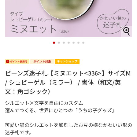
1
2
3
4
5
6
7
ビーンズ迷子札【ミヌエット<336>】サイズM
/ シュピーゲル（ミラー） / 書体（和文/英
文：角ゴシック）
シルエット×文字を自由にカスタム
選んでつくる、世界にひとつの「うちの子グッズ」
可愛い猫のシルエットを彫刻したお豆の様なかわいい形の
迷子札です。