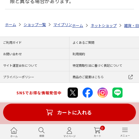
際と異なる場合があります。
ホーム
ショップ一覧
マイプリント
ビーンズ迷子札【ミヌエット<336
ホーム
ネットショップ
雑貨・日
ご利用ガイド
よくあるご質問
お問い合わせ
利用規約
サイト運営会社について
特定商取引法に基づく表記について
プライバシーポリシー
商品のご提案はこちら
SNSでお得な情報発信中
カートに入れる
Copyright (C) JAPAN POST Co.,Ltd. All Rights Reserved.
0