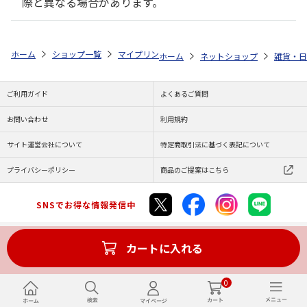
際と異なる場合があります。
ホーム
ショップ一覧
マイプリント
ビーンズ迷子札【マンチカン（子猫）
ホーム
ネットショップ
雑貨・日
ご利用ガイド
よくあるご質問
お問い合わせ
利用規約
サイト運営会社について
特定商取引法に基づく表記について
プライバシーポリシー
商品のご提案はこちら
SNSでお得な情報発信中
カートに入れる
Copyright (C) JAPAN POST Co.,Ltd. All Rights Reserved.
0