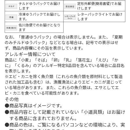
チルドゆうパックでお届け
定形外郵便(簡易書留)でお届
します
けします
冷凍ゆうパックでお届けし
レターパックライトでお届け
ます。
します
佐川急便でのお届けとなり
ます
なお、「普通ゆうパック」の場合は表示しません。また、「夏期
のみチルドゆうパック」などとなる場合は、記号での表示はせ
ず、商品内容欄にその旨を表示しています。
アレルギー情報について
商品に「小麦」「そば」「卵」「乳」「落花生」「えび」「か
に」「くるみ」のアレルギー特定8品目を含んでいる場合に品目名
を表示します。
※エビ・カニを除く魚介類（これらの魚介類を原材料として製造
された加工品も含む）は、漁獲漁法によりエビ・カニが混じって
いる場合があります。 また、これらの魚介類は、エサとしてエ
ビ・カニを食べている可能性があります。
その他
商品写真はイメージです。
商品内容として記載されていない「小道具類」はお届け
する商品に含まれておりません。
商品の色は、ご覧になるパソコンなどの環境により、実