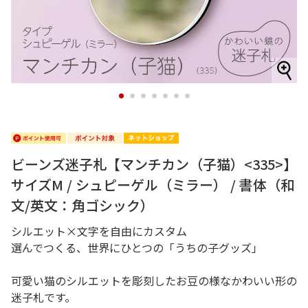
1
2
3
4
5
6
7
ビーンズ迷子札【マンチカン（子猫）<335>】
サイズM / シュピーゲル（ミラー） / 書体（和
文/英文：角ゴシック）
シルエット×文字を自由にカスタム
選んでつくる、世界にひとつの「うちの子グッズ」
可愛い猫のシルエットを彫刻したお豆の様なかわいい形の
迷子札です。