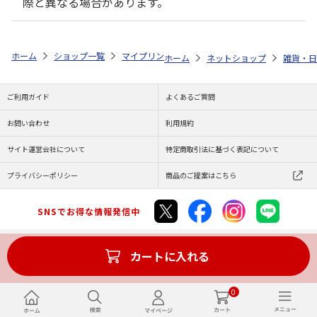
際と異なる場合があります。
ホーム
ショップ一覧
マイプリント
ビーンズ迷子札【アメリカンショー
ホーム
ネットショップ
雑貨・日
ご利用ガイド
よくあるご質問
お問い合わせ
利用規約
サイト運営会社について
特定商取引法に基づく表記について
プライバシーポリシー
商品のご提案はこちら
SNSでお得な情報発信中
カートに入れる
Copyright (C) JAPAN POST Co.,Ltd. All Rights Reserved.
0