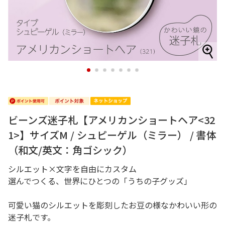
1
2
3
4
5
6
7
ビーンズ迷子札【アメリカンショートヘア<32
1>】サイズM / シュピーゲル（ミラー） / 書体
（和文/英文：角ゴシック）
シルエット×文字を自由にカスタム
選んでつくる、世界にひとつの「うちの子グッズ」
可愛い猫のシルエットを彫刻したお豆の様なかわいい形の
迷子札です。