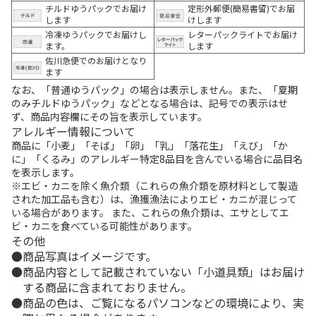
チルドゆうパックでお届け
定形外郵便(簡易書留)でお届
します
けします
冷凍ゆうパックでお届けし
レターパックライトでお届け
ます。
します
佐川急便でのお届けとなり
ます
なお、「普通ゆうパック」の場合は表示しません。また、「夏期
のみチルドゆうパック」などとなる場合は、記号での表示はせ
ず、商品内容欄にその旨を表示しています。
アレルギー情報について
商品に「小麦」「そば」「卵」「乳」「落花生」「えび」「か
に」「くるみ」のアレルギー特定8品目を含んでいる場合に品目名
を表示します。
※エビ・カニを除く魚介類（これらの魚介類を原材料として製造
された加工品も含む）は、漁獲漁法によりエビ・カニが混じって
いる場合があります。 また、これらの魚介類は、エサとしてエ
ビ・カニを食べている可能性があります。
その他
商品写真はイメージです。
商品内容として記載されていない「小道具類」はお届け
する商品に含まれておりません。
商品の色は、ご覧になるパソコンなどの環境により、実