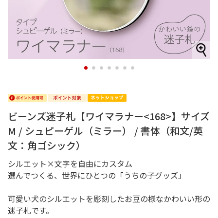
1
2
3
4
5
6
7
ビーンズ迷子札【ワイマラナー<168>】サイズ
M / シュピーゲル（ミラー） / 書体（和文/英
文：角ゴシック）
シルエット×文字を自由にカスタム
選んでつくる、世界にひとつの「うちの子グッズ」
可愛い犬のシルエットを彫刻したお豆の様なかわいい形の
迷子札です。