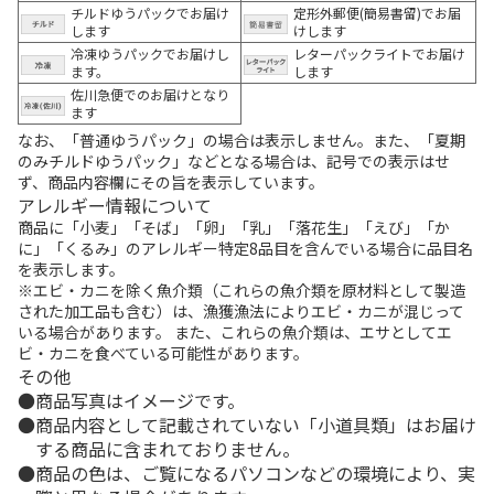
チルドゆうパックでお届け
定形外郵便(簡易書留)でお届
します
けします
冷凍ゆうパックでお届けし
レターパックライトでお届け
ます。
します
佐川急便でのお届けとなり
ます
なお、「普通ゆうパック」の場合は表示しません。また、「夏期
のみチルドゆうパック」などとなる場合は、記号での表示はせ
ず、商品内容欄にその旨を表示しています。
アレルギー情報について
商品に「小麦」「そば」「卵」「乳」「落花生」「えび」「か
に」「くるみ」のアレルギー特定8品目を含んでいる場合に品目名
を表示します。
※エビ・カニを除く魚介類（これらの魚介類を原材料として製造
された加工品も含む）は、漁獲漁法によりエビ・カニが混じって
いる場合があります。 また、これらの魚介類は、エサとしてエ
ビ・カニを食べている可能性があります。
その他
商品写真はイメージです。
商品内容として記載されていない「小道具類」はお届け
する商品に含まれておりません。
商品の色は、ご覧になるパソコンなどの環境により、実