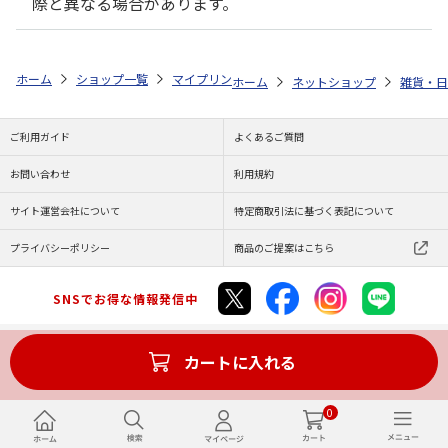
際と異なる場合があります。
ホーム
ショップ一覧
マイプリント
ビーンズ迷子札【ワイマラナー<16
ホーム
ネットショップ
雑貨・日
ご利用ガイド
よくあるご質問
お問い合わせ
利用規約
サイト運営会社について
特定商取引法に基づく表記について
プライバシーポリシー
商品のご提案はこちら
SNSでお得な情報発信中
カートに入れる
Copyright (C) JAPAN POST Co.,Ltd. All Rights Reserved.
0