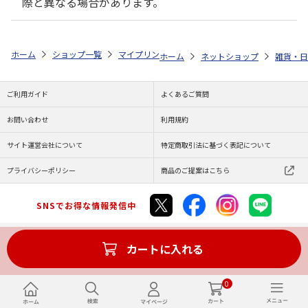
際と異なる場合があります。
ホーム
ショップ一覧
マイプリント
ビーンズ迷子札【マルチーズ（パピ
ホーム
ネットショップ
雑貨・日
ご利用ガイド
よくあるご質問
お問い合わせ
利用規約
サイト運営会社について
特定商取引法に基づく表記について
プライバシーポリシー
商品のご提案はこちら
SNSでお得な情報発信中
カートに入れる
Copyright (C) JAPAN POST Co.,Ltd. All Rights Reserved.
0