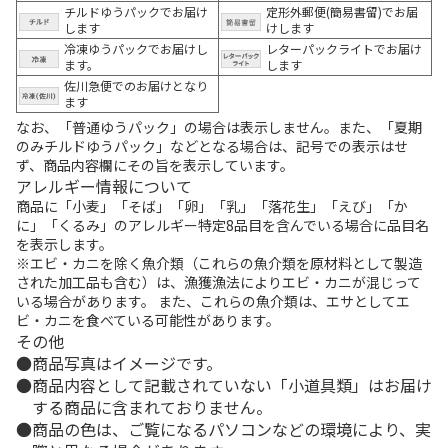
チルドゆうパックでお届け
定形外郵便(簡易書留)でお届
します
けします
冷凍ゆうパックでお届けし
レターパックライトでお届け
ます。
します
佐川急便でのお届けとなり
ます
なお、「普通ゆうパック」の場合は表示しません。また、「夏期
のみチルドゆうパック」などとなる場合は、記号での表示はせ
ず、商品内容欄にその旨を表示しています。
アレルギー情報について
商品に「小麦」「そば」「卵」「乳」「落花生」「えび」「か
に」「くるみ」のアレルギー特定8品目を含んでいる場合に品目名
を表示します。
※エビ・カニを除く魚介類（これらの魚介類を原材料として製造
された加工品も含む）は、漁獲漁法によりエビ・カニが混じって
いる場合があります。 また、これらの魚介類は、エサとしてエ
ビ・カニを食べている可能性があります。
その他
商品写真はイメージです。
商品内容として記載されていない「小道具類」はお届け
する商品に含まれておりません。
商品の色は、ご覧になるパソコンなどの環境により、実