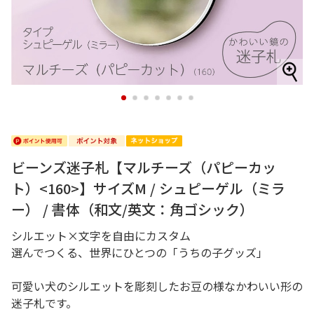
1
2
3
4
5
6
7
ビーンズ迷子札【マルチーズ（パピーカッ
ト）<160>】サイズM / シュピーゲル（ミラ
ー） / 書体（和文/英文：角ゴシック）
シルエット×文字を自由にカスタム
選んでつくる、世界にひとつの「うちの子グッズ」
可愛い犬のシルエットを彫刻したお豆の様なかわいい形の
迷子札です。