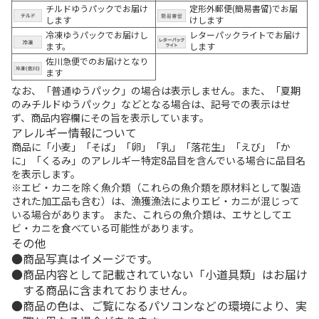
チルドゆうパックでお届け
定形外郵便(簡易書留)でお届
します
けします
冷凍ゆうパックでお届けし
レターパックライトでお届け
ます。
します
佐川急便でのお届けとなり
ます
なお、「普通ゆうパック」の場合は表示しません。また、「夏期
のみチルドゆうパック」などとなる場合は、記号での表示はせ
ず、商品内容欄にその旨を表示しています。
アレルギー情報について
商品に「小麦」「そば」「卵」「乳」「落花生」「えび」「か
に」「くるみ」のアレルギー特定8品目を含んでいる場合に品目名
を表示します。
※エビ・カニを除く魚介類（これらの魚介類を原材料として製造
された加工品も含む）は、漁獲漁法によりエビ・カニが混じって
いる場合があります。 また、これらの魚介類は、エサとしてエ
ビ・カニを食べている可能性があります。
その他
商品写真はイメージです。
商品内容として記載されていない「小道具類」はお届け
する商品に含まれておりません。
商品の色は、ご覧になるパソコンなどの環境により、実