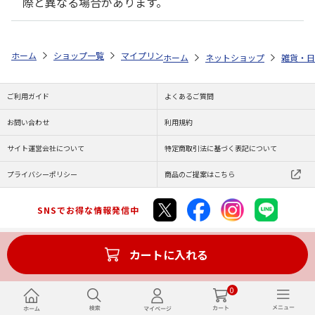
際と異なる場合があります。
ホーム
ショップ一覧
マイプリント
ビーンズ迷子札【ボーダー・コリー<
ホーム
ネットショップ
雑貨・日
ご利用ガイド
よくあるご質問
お問い合わせ
利用規約
サイト運営会社について
特定商取引法に基づく表記について
プライバシーポリシー
商品のご提案はこちら
SNSでお得な情報発信中
カートに入れる
Copyright (C) JAPAN POST Co.,Ltd. All Rights Reserved.
0