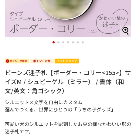
1
2
3
4
5
6
7
ビーンズ迷子札【ボーダー・コリー<155>】サ
イズM / シュピーゲル（ミラー） / 書体（和
文/英文：角ゴシック）
シルエット×文字を自由にカスタム
選んでつくる、世界にひとつの「うちの子グッズ」
可愛い犬のシルエットを彫刻したお豆の様なかわいい形の
迷子札です。