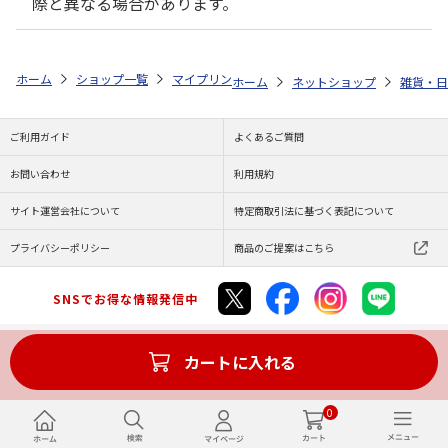
際と異なる場合があります。
ホーム
ショップ一覧
マイプリント
ビーンズ迷子札【サルーキ<127>
ホーム
ネットショップ
雑貨・日
ご利用ガイド
よくあるご質問
お問い合わせ
利用規約
サイト運営会社について
特定商取引法に基づく表記について
プライバシーポリシー
商品のご提案はこちら
SNSでお得な情報発信中
カートに入れる
Copyright (C) JAPAN POST Co.,Ltd. All Rights Reserved.
0