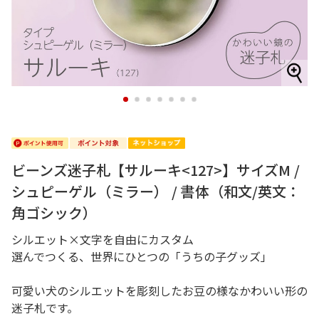
1
2
3
4
5
6
7
ビーンズ迷子札【サルーキ<127>】サイズM /
シュピーゲル（ミラー） / 書体（和文/英文：
角ゴシック）
シルエット×文字を自由にカスタム
選んでつくる、世界にひとつの「うちの子グッズ」
可愛い犬のシルエットを彫刻したお豆の様なかわいい形の
迷子札です。