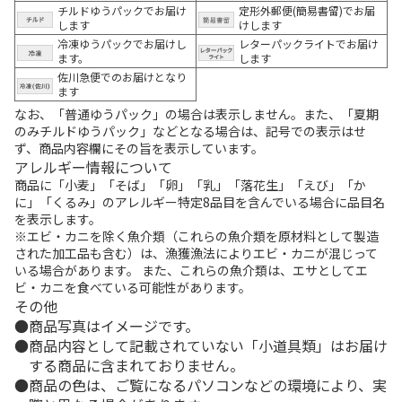
チルドゆうパックでお届け
定形外郵便(簡易書留)でお届
します
けします
冷凍ゆうパックでお届けし
レターパックライトでお届け
ます。
します
佐川急便でのお届けとなり
ます
なお、「普通ゆうパック」の場合は表示しません。また、「夏期
のみチルドゆうパック」などとなる場合は、記号での表示はせ
ず、商品内容欄にその旨を表示しています。
アレルギー情報について
商品に「小麦」「そば」「卵」「乳」「落花生」「えび」「か
に」「くるみ」のアレルギー特定8品目を含んでいる場合に品目名
を表示します。
※エビ・カニを除く魚介類（これらの魚介類を原材料として製造
された加工品も含む）は、漁獲漁法によりエビ・カニが混じって
いる場合があります。 また、これらの魚介類は、エサとしてエ
ビ・カニを食べている可能性があります。
その他
商品写真はイメージです。
商品内容として記載されていない「小道具類」はお届け
する商品に含まれておりません。
商品の色は、ご覧になるパソコンなどの環境により、実