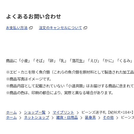
よくあるお問い合わせ
お支払い方法
注文のキャンセルについて
商品に「小麦」「そば」「卵」「乳」「落花生」「えび」「かに」「くるみ」
※エビ・カニを除く魚介類（これらの魚介類を原材料として製造された加工品
※商品写真はイメージです。
※商品内容として記載されていない「小道具類」はお届けする商品に含まれて
※商品の色は、印刷の都合により、実際と異なる場合があります。
ホーム
ショップ一覧
マイプリント
ビーンズ迷子札【紀州犬<184>
ホーム
ネットショップ
雑貨・日用品
装身具
その他
ビーンズ