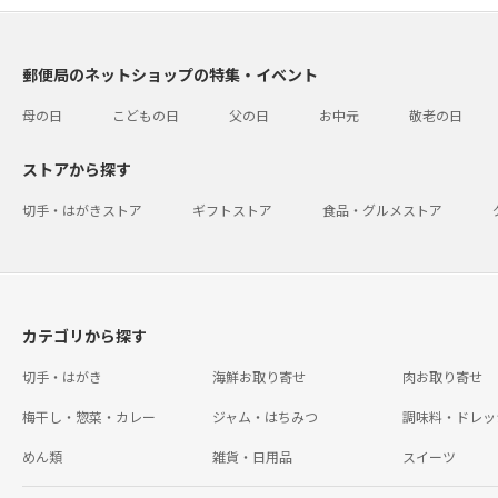
郵便局のネットショップの特集・イベント
母の日
こどもの日
父の日
お中元
敬老の日
ストアから探す
切手・はがきストア
ギフトストア
食品・グルメストア
カテゴリから探す
切手・はがき
海鮮お取り寄せ
肉お取り寄せ
梅干し・惣菜・カレー
ジャム・はちみつ
調味料・ドレッ
めん類
雑貨・日用品
スイーツ