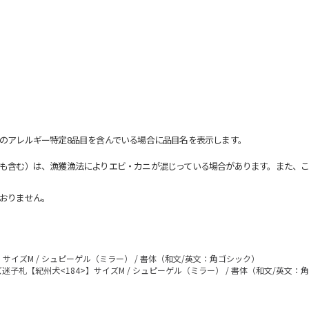
のアレルギー特定8品目を含んでいる場合に品目名を表示します。
も含む）は、漁獲漁法によりエビ・カニが混じっている場合があります。また、こ
おりません。
】サイズM / シュピーゲル（ミラー） / 書体（和文/英文：角ゴシック）
迷子札【紀州犬<184>】サイズM / シュピーゲル（ミラー） / 書体（和文/英文：