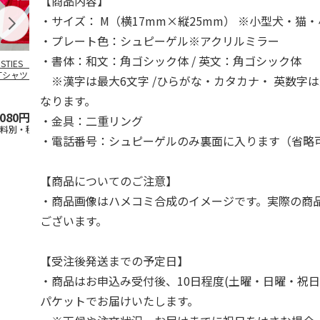
【商品内容】
・サイズ： M（横17mm×縦25mm） ※小型犬・猫
・プレート色：シュピーゲル※アクリルミラー
・書体：和文：角ゴシック体 / 英文：角ゴシック体
OSTIES オリジナ
アニメ『ジョジョの
コジコジ／ショルダ
アニメ『ジョ
Tシャツ Sサイズ
奇妙な冒険 黄金の
ー付きバッグ
奇妙な冒険 
※漢字は最大6文字 /ひらがな・カタカナ・ 英数字は
風』CITY POP
…
風』CITY PO
5.0
（3）
4.5
（6）
4.8
（4）
なります。
,080円
4,939円
1,760円
3,839円
・金具：二重リング
送料別・税込)
(送料別・税込)
(送料別・税込)
(送料別・税込
・電話番号：シュピーゲルのみ裏面に入ります（省略
【商品についてのご注意】
・商品画像はハメコミ合成のイメージです。実際の商
ございます。
【受注後発送までの予定日】
・商品はお申込み受付後、10日程度(土曜・日曜・祝日
パケットでお届けいたします。