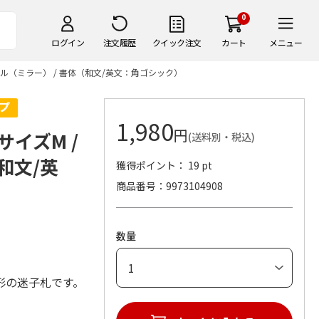
0
ログイン
注文履歴
クイック注文
カート
メニュー
ゲル（ミラー） / 書体（和文/英文：角ゴシック）
1,980
円
サイズM /
(送料別・税込)
和文/英
獲得ポイント： 19 pt
商品番号
9973104908
数量
形の迷子札です。
。