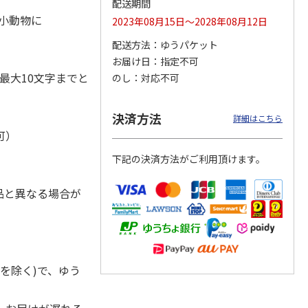
配送期間
・小動物に
2023年08月15日～2028年08月12日
配送方法
ゆうパケット
お届け日
指定不可
ジョの
『ジョジョの奇妙な
『ジョジョの奇妙な
「I’m Doraemon」
黄金の
冒険 スターダスト
冒険 スターダスト
× カオル 郵便局限
最大10文字までと
のし
対応不可
P
…
クルセイダース』
クルセイダース』
定モデル（
…
ワー
…
トラ
…
4.8
（4）
4,400円
3,300円
4,840円
決済方法
詳細はこちら
)
(送料別・税込)
(送料別・税込)
(送料別・税込)
可）
下記の決済方法がご利用頂けます。
品と異なる場合が
を除く)で、ゆう