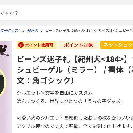
ちの子グッズ”
紀州犬
ビーンズ迷子札【紀州犬<184>】サイズM / シュピー
ビーンズ迷子札【紀州犬<184>】
シュピーゲル（ミラー） / 書体（
文：角ゴシック）
シルエット×文字を自由にカスタム
選んでつくる、世界にひとつの「うちの子グッズ」
可愛い犬のシルエットを彫刻したお豆の様なかわいい
アクリル製なので丈夫で軽量、全て彫刻で仕上げます