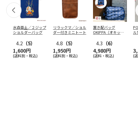
水森亜土／２ジップ
リラックマ／ショル
置き配バッグ
P
ショルダーバッグ
ダー付きミニトート
OKIPPA（オキッ
ル
パ）
4.2
（5）
4.8
（5）
4.3
（6）
1,600円
1,950円
4,980円
3
(送料別・税込)
(送料別・税込)
(送料・税込)
(