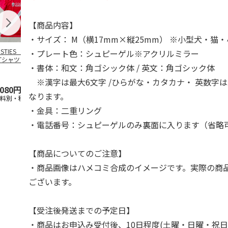
【商品内容】
・サイズ： M（横17mm×縦25mm） ※小型犬・猫
OSTIES オリジナ
アニメ『ジョジョの
コジコジ／ショルダ
アニメ『ジョ
・プレート色：シュピーゲル※アクリルミラー
Tシャツ Sサイズ
奇妙な冒険 黄金の
ー付きバッグ
奇妙な冒険 
・書体：和文：角ゴシック体 / 英文：角ゴシック体
風』CITY POP
…
風』CITY PO
5.0
（3）
4.5
（6）
4.8
（4）
※漢字は最大6文字 /ひらがな・カタカナ・ 英数字は
,080円
4,939円
1,760円
3,839円
なります。
送料別・税込)
(送料別・税込)
(送料別・税込)
(送料別・税込
・金具：二重リング
・電話番号：シュピーゲルのみ裏面に入ります（省略
【商品についてのご注意】
・商品画像はハメコミ合成のイメージです。実際の商
ございます。
【受注後発送までの予定日】
・商品はお申込み受付後、10日程度(土曜・日曜・祝日