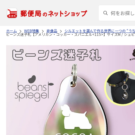
ホーム
WEB特集
非食品
シルエットを選んで作る世界に一つの “う
ビーンズ迷子札【アメリカン・コッカー・スパニエル<115>】サイズM / シュ