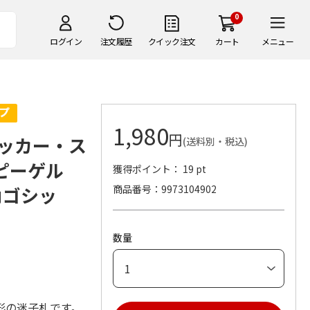
0
ログイン
注文履歴
クイック注文
カート
メニュー
1,980
円
ッカー・ス
(送料別・税込)
ュピーゲル
獲得ポイント： 19 pt
角ゴシッ
商品番号
9973104902
数量
形の迷子札です。