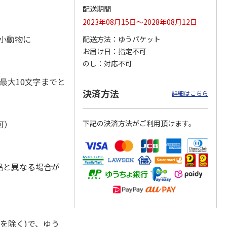
配送期間
2023年08月15日～2028年08月12日
・小動物に
配送方法
ゆうパケット
お届け日
指定不可
ジョの
『ジョジョの奇妙な
『ジョジョの奇妙な
『ジョジョの奇妙な
黄金の
冒険 スターダスト
冒険 スターダスト
冒険 スターダスト
のし
対応不可
P
…
クルセイダース』
クルセイダース』
クルセイダース』
ワー
…
トラ
…
トラ
…
最大10文字までと
4,400円
3,300円
3,300円
決済方法
詳細はこちら
)
(送料別・税込)
(送料別・税込)
(送料別・税込)
可）
下記の決済方法がご利用頂けます。
品と異なる場合が
を除く)で、ゆう