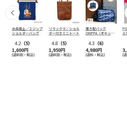
水森亜土／２ジップ
リラックマ／ショル
置き配バッグ
P
ショルダーバッグ
ダー付きミニトート
OKIPPA（オキッ
ル
パ）
4.2
（5）
4.8
（5）
4.3
（6）
1,600円
1,950円
4,980円
3
(送料別・税込)
(送料別・税込)
(送料・税込)
(