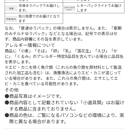
冷凍ゆうパックでお届けし
レターパックライトでお届け
ます。
します
佐川急便でのお届けとなり
ます
なお、「普通ゆうパック」の場合は表示しません。また、「夏期
のみチルドゆうパック」などとなる場合は、記号での表示はせ
ず、商品内容欄にその旨を表示しています。
アレルギー情報について
商品に「小麦」「そば」「卵」「乳」「落花生」「えび」「か
に」「くるみ」のアレルギー特定8品目を含んでいる場合に品目名
を表示します。
※エビ・カニを除く魚介類（これらの魚介類を原材料として製造
された加工品も含む）は、漁獲漁法によりエビ・カニが混じって
いる場合があります。 また、これらの魚介類は、エサとしてエ
ビ・カニを食べている可能性があります。
その他
商品写真はイメージです。
商品内容として記載されていない「小道具類」はお届け
する商品に含まれておりません。
商品の色は、ご覧になるパソコンなどの環境により、実
際と異なる場合があります。