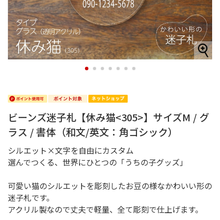
1
2
3
4
5
6
7
ビーンズ迷子札【休み猫<305>】サイズM / グ
ラス / 書体（和文/英文：角ゴシック）
シルエット×文字を自由にカスタム
選んでつくる、世界にひとつの「うちの子グッズ」
可愛い猫のシルエットを彫刻したお豆の様なかわいい形の
迷子札です。
アクリル製なので丈夫で軽量、全て彫刻で仕上げます。