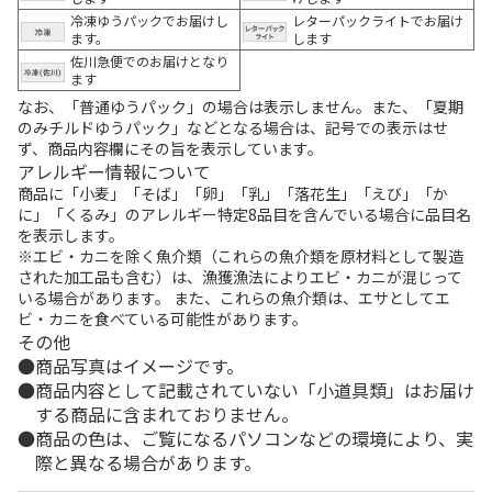
冷凍ゆうパックでお届けし
レターパックライトでお届け
ます。
します
佐川急便でのお届けとなり
ます
なお、「普通ゆうパック」の場合は表示しません。また、「夏期
のみチルドゆうパック」などとなる場合は、記号での表示はせ
ず、商品内容欄にその旨を表示しています。
アレルギー情報について
商品に「小麦」「そば」「卵」「乳」「落花生」「えび」「か
に」「くるみ」のアレルギー特定8品目を含んでいる場合に品目名
を表示します。
※エビ・カニを除く魚介類（これらの魚介類を原材料として製造
された加工品も含む）は、漁獲漁法によりエビ・カニが混じって
いる場合があります。 また、これらの魚介類は、エサとしてエ
ビ・カニを食べている可能性があります。
その他
商品写真はイメージです。
商品内容として記載されていない「小道具類」はお届け
する商品に含まれておりません。
商品の色は、ご覧になるパソコンなどの環境により、実
際と異なる場合があります。