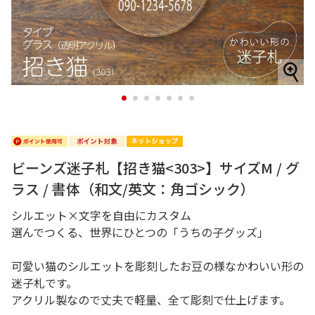
1
2
3
4
5
6
7
ビーンズ迷子札【招き猫<303>】サイズM / グ
ラス / 書体（和文/英文：角ゴシック）
シルエット×文字を自由にカスタム
選んでつくる、世界にひとつの「うちの子グッズ」
可愛い猫のシルエットを彫刻したお豆の様なかわいい形の
迷子札です。
アクリル製なので丈夫で軽量、全て彫刻で仕上げます。