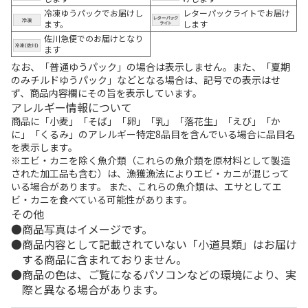
冷凍ゆうパックでお届けし
レターパックライトでお届け
ます。
します
佐川急便でのお届けとなり
ます
なお、「普通ゆうパック」の場合は表示しません。また、「夏期
のみチルドゆうパック」などとなる場合は、記号での表示はせ
ず、商品内容欄にその旨を表示しています。
アレルギー情報について
商品に「小麦」「そば」「卵」「乳」「落花生」「えび」「か
に」「くるみ」のアレルギー特定8品目を含んでいる場合に品目名
を表示します。
※エビ・カニを除く魚介類（これらの魚介類を原材料として製造
された加工品も含む）は、漁獲漁法によりエビ・カニが混じって
いる場合があります。 また、これらの魚介類は、エサとしてエ
ビ・カニを食べている可能性があります。
その他
商品写真はイメージです。
商品内容として記載されていない「小道具類」はお届け
する商品に含まれておりません。
商品の色は、ご覧になるパソコンなどの環境により、実
際と異なる場合があります。