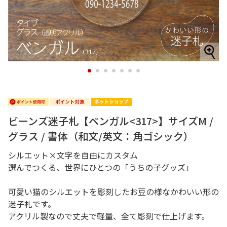
1
2
3
4
5
6
7
ビーンズ迷子札【ベンガル<317>】サイズM /
グラス / 書体（和文/英文：角ゴシック）
シルエット×文字を自由にカスタム
選んでつくる、世界にひとつの「うちの子グッズ」
可愛い猫のシルエットを彫刻したお豆の様なかわいい形の
迷子札です。
アクリル製なので丈夫で軽量、全て彫刻で仕上げます。