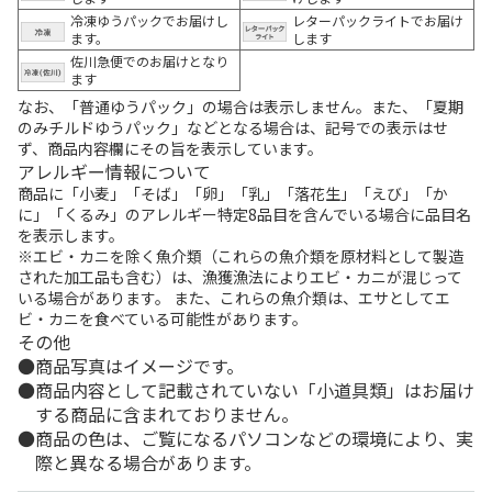
冷凍ゆうパックでお届けし
レターパックライトでお届け
ます。
します
佐川急便でのお届けとなり
ます
なお、「普通ゆうパック」の場合は表示しません。また、「夏期
のみチルドゆうパック」などとなる場合は、記号での表示はせ
ず、商品内容欄にその旨を表示しています。
アレルギー情報について
商品に「小麦」「そば」「卵」「乳」「落花生」「えび」「か
に」「くるみ」のアレルギー特定8品目を含んでいる場合に品目名
を表示します。
※エビ・カニを除く魚介類（これらの魚介類を原材料として製造
された加工品も含む）は、漁獲漁法によりエビ・カニが混じって
いる場合があります。 また、これらの魚介類は、エサとしてエ
ビ・カニを食べている可能性があります。
その他
商品写真はイメージです。
商品内容として記載されていない「小道具類」はお届け
する商品に含まれておりません。
商品の色は、ご覧になるパソコンなどの環境により、実
際と異なる場合があります。