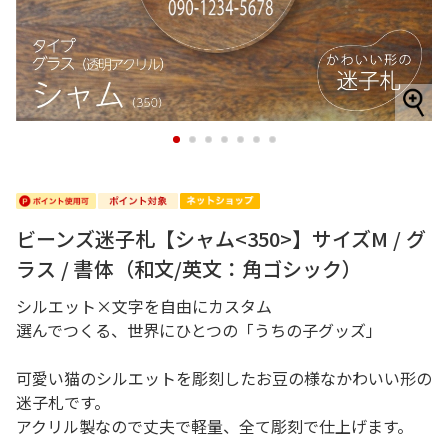
1
2
3
4
5
6
7
ビーンズ迷子札【シャム<350>】サイズM / グ
ラス / 書体（和文/英文：角ゴシック）
シルエット×文字を自由にカスタム
選んでつくる、世界にひとつの「うちの子グッズ」
可愛い猫のシルエットを彫刻したお豆の様なかわいい形の
迷子札です。
アクリル製なので丈夫で軽量、全て彫刻で仕上げます。