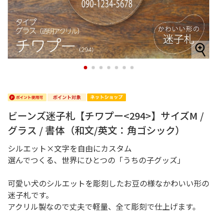
1
2
3
4
5
6
7
ビーンズ迷子札【チワプー<294>】サイズM /
グラス / 書体（和文/英文：角ゴシック）
シルエット×文字を自由にカスタム
選んでつくる、世界にひとつの「うちの子グッズ」
可愛い犬のシルエットを彫刻したお豆の様なかわいい形の
迷子札です。
アクリル製なので丈夫で軽量、全て彫刻で仕上げます。