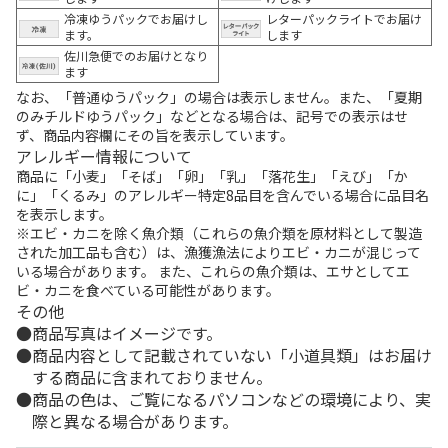
冷凍ゆうパックでお届けし
レターパックライトでお届け
ます。
します
佐川急便でのお届けとなり
ます
なお、「普通ゆうパック」の場合は表示しません。また、「夏期
のみチルドゆうパック」などとなる場合は、記号での表示はせ
ず、商品内容欄にその旨を表示しています。
アレルギー情報について
商品に「小麦」「そば」「卵」「乳」「落花生」「えび」「か
に」「くるみ」のアレルギー特定8品目を含んでいる場合に品目名
を表示します。
※エビ・カニを除く魚介類（これらの魚介類を原材料として製造
された加工品も含む）は、漁獲漁法によりエビ・カニが混じって
いる場合があります。 また、これらの魚介類は、エサとしてエ
ビ・カニを食べている可能性があります。
その他
商品写真はイメージです。
商品内容として記載されていない「小道具類」はお届け
する商品に含まれておりません。
商品の色は、ご覧になるパソコンなどの環境により、実
際と異なる場合があります。