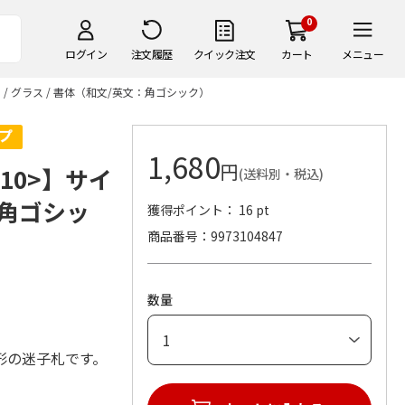
0
ログイン
注文履歴
クイック注文
カート
メニュー
/ グラス / 書体（和文/英文：角ゴシック）
1,680
円
10>】サイ
(送料別・税込)
：角ゴシッ
獲得ポイント： 16 pt
商品番号
9973104847
数量
形の迷子札です。
。