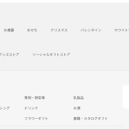
お歳暮
おせち
クリスマス
バレンタイン
ホワイト
グッズストア
ソーシャルギフトストア
果物・野菜等
乳製品
シング
ドリンク
お酒
フラワーギフト
書籍・カタログギフト