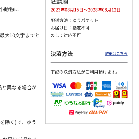
配送期間
・小動物に
2023年08月15日～2028年08月12日
配送方法
ゆうパケット
お届け日
指定不可
奇妙な
『ジョジョの奇妙な
POSTIES オリジナ
『ジョジョの奇妙な
ダスト
冒険 スターダスト
ルTシャツ Sサイズ
冒険 スターダスト
最大10文字までと
のし
対応不可
ス』
クルセイダース』
クルセイダース』
トラ
…
トラ
…
3,300円
3,080円
3,300円
決済方法
詳細はこちら
)
(送料別・税込)
(送料別・税込)
(送料別・税込)
下記の決済方法がご利用頂けます。
品と異なる場合が
を除く)で、ゆう