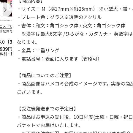
【商品内容】
・サイズ： M（横17mm×縦25mm） ※小型犬・猫
・プレート色：グラス※透明のアクリル
・書体：和文：角ゴシック体 / 英文：角ゴシック体
ニメ『ジョジョの
コジコジ／ショルダ
アニメ『ジョジョの
『ジョジョの
妙な冒険 黄金の
ー付きバッグ
奇妙な冒険 黄金の
冒険 スター
※漢字は最大6文字 /ひらがな・カタカナ・ 英数字は
CITY POP
…
風』CITY POP
…
クルセイダー
5.0
（3）
4.5
（6）
4.8
（4）
ワー
…
なります。
,939円
1,760円
3,839円
4,400円
・金具：二重リング
送料別・税込)
(送料別・税込)
(送料別・税込)
(送料別・税込
・電話番号：表面に入ります（省略可）
【商品についてのご注意】
・商品画像はハメコミ合成のイメージです。実際の商
ございます。
【受注後発送までの予定日】
・商品はお申込み受付後、10日程度(土曜・日曜・祝日
パケットでお届けいたします。