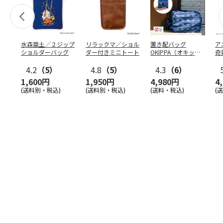
水森亜土／２ジップ
リラックマ／ショル
置き配バッグ
ア
ショルダーバッグ
ダー付きミニトート
OKIPPA（オキッ
奇
パ）
風』
4.2
（5）
4.8
（5）
4.3
（6）
1,600円
1,950円
4,980円
4
(送料別・税込)
(送料別・税込)
(送料・税込)
(