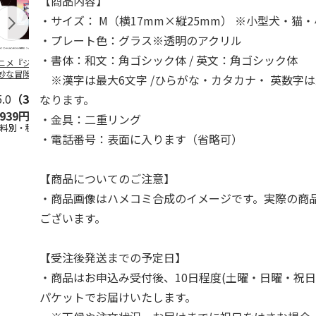
【商品内容】
・サイズ： M（横17mm×縦25mm） ※小型犬・猫
・プレート色：グラス※透明のアクリル
・書体：和文：角ゴシック体 / 英文：角ゴシック体
ニメ『ジョジョの
コジコジ／ショルダ
POSTIES オリジナ
アニメ『ジョ
妙な冒険 黄金の
ー付きバッグ
ルTシャツ Sサイズ
奇妙な冒険 
※漢字は最大6文字 /ひらがな・カタカナ・ 英数字は
CITY POP
…
風』CITY PO
5.0
（3）
4.5
（6）
4.8
（4）
なります。
,939円
1,760円
3,080円
3,839円
・金具：二重リング
送料別・税込)
(送料別・税込)
(送料別・税込)
(送料別・税込
・電話番号：表面に入ります（省略可）
【商品についてのご注意】
・商品画像はハメコミ合成のイメージです。実際の商
ございます。
【受注後発送までの予定日】
・商品はお申込み受付後、10日程度(土曜・日曜・祝日
パケットでお届けいたします。