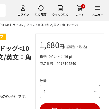
0
ログイン
注文履歴
クイック注文
カート
メニュー
04>】サイズM / グラス / 書体（和文/英文：角ゴシック）
1,680
円
ッグ<10
(送料別・税込)
和文/英文：角
獲得ポイント： 16 pt
商品番号
9973104840
数量
形の迷子札です。
。