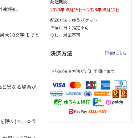
配送期間
・小動物に
2023年08月15日～2028年08月12日
配送方法
ゆうパケット
お届け日
指定不可
ジョの
『ジョジョの奇妙な
『ジョジョの奇妙な
『ジョジョの奇妙な
黄金の
冒険 スターダスト
冒険 スターダスト
冒険 スターダスト
最大10文字までと
のし
対応不可
P
…
クルセイダース』
クルセイダース』
クルセイダース』
ワー
…
トラ
…
トラ
…
4,400円
3,300円
3,300円
決済方法
詳細はこちら
)
(送料別・税込)
(送料別・税込)
(送料別・税込)
下記の決済方法がご利用頂けます。
品と異なる場合が
を除く)で、ゆう