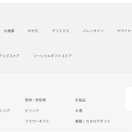
お歳暮
おせち
クリスマス
バレンタイン
ホワイト
グッズストア
ソーシャルギフトストア
果物・野菜等
乳製品
シング
ドリンク
お酒
フラワーギフト
書籍・カタログギフト