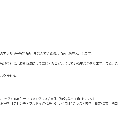
のアレルギー特定8品目を含んでいる場合に品目名を表示します。
も含む）は、漁獲漁法によりエビ・カニが混じっている場合があります。また、こ
おりません。
ッグ<104>】サイズM / グラス / 書体（和文/英文：角ゴシック）
迷子札【フレンチ・ブルドッグ<104>】サイズM / グラス / 書体（和文/英文：角