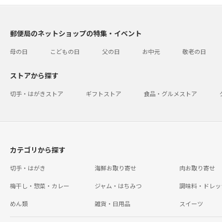
郵便局のネットショップの特集・イベント
母の日
こどもの日
父の日
お中元
敬老の日
ストアから探す
切手・はがきストア
ギフトストア
食品・グルメストア
カテゴリから探す
切手・はがき
海鮮お取り寄せ
肉お取り寄せ
梅干し・惣菜・カレー
ジャム・はちみつ
調味料・ドレッ
めん類
雑貨・日用品
スイーツ