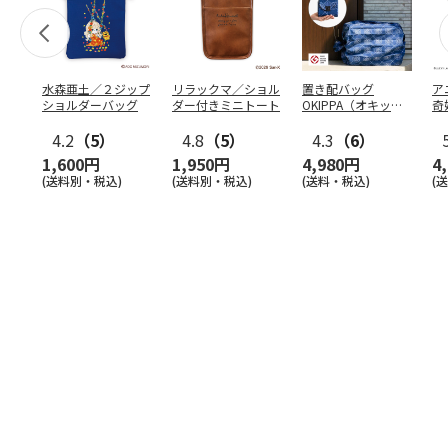
水森亜土／２ジップ
リラックマ／ショル
置き配バッグ
ア
ショルダーバッグ
ダー付きミニトート
OKIPPA（オキッ
奇
パ）
風』
4.2
（5）
4.8
（5）
4.3
（6）
1,600円
1,950円
4,980円
4
(送料別・税込)
(送料別・税込)
(送料・税込)
(