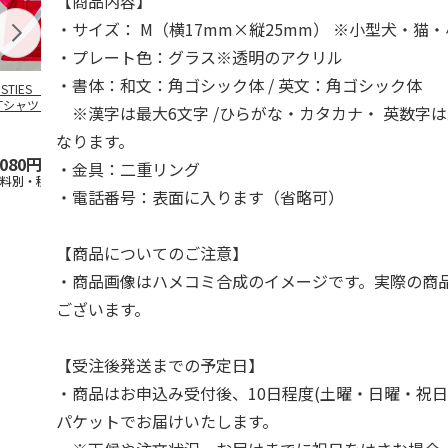
【商品内容】
・サイズ： M（横17mm×縦25mm） ※小型犬・猫
・プレート色：グラス※透明のアクリル
・書体：和文：角ゴシック体 / 英文：角ゴシック体
OSTIES オリジナ
アニメ『ジョジョの
コジコジ／ショルダ
アニメ『ジョ
Tシャツ Sサイズ
奇妙な冒険 黄金の
ー付きバッグ
奇妙な冒険 
※漢字は最大6文字 /ひらがな・カタカナ・ 英数字は
風』CITY POP
…
風』CITY PO
5.0
（3）
4.5
（6）
4.8
（4）
なります。
,080円
4,939円
1,760円
3,839円
・金具：二重リング
送料別・税込)
(送料別・税込)
(送料別・税込)
(送料別・税込
・電話番号：表面に入ります（省略可）
【商品についてのご注意】
・商品画像はハメコミ合成のイメージです。実際の商
ございます。
【受注後発送までの予定日】
・商品はお申込み受付後、10日程度(土曜・日曜・祝日
パケットでお届けいたします。