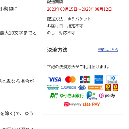
配送期間
・小動物に
2023年08月15日～2028年08月12日
配送方法
ゆうパケット
お届け日
指定不可
ジョの
『ジョジョの奇妙な
『ジョジョの奇妙な
「I’m Doraemon」
黄金の
冒険 スターダスト
冒険 スターダスト
× カオル 郵便局限
最大10文字までと
のし
対応不可
P
…
クルセイダース』
クルセイダース』
定モデル（
…
ワー
…
トラ
…
4.8
（4）
4,400円
3,300円
4,840円
決済方法
詳細はこちら
)
(送料別・税込)
(送料別・税込)
(送料別・税込)
下記の決済方法がご利用頂けます。
品と異なる場合が
を除く)で、ゆう