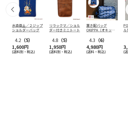
水森亜土／２ジップ
リラックマ／ショル
置き配バッグ
P
ショルダーバッグ
ダー付きミニトート
OKIPPA（オキッ
ル
パ）
4.2
（5）
4.8
（5）
4.3
（6）
1,600円
1,950円
4,980円
3
(送料別・税込)
(送料別・税込)
(送料・税込)
(