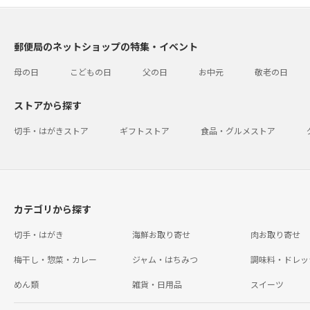
郵便局のネットショップの特集・イベント
母の日
こどもの日
父の日
お中元
敬老の日
ストアから探す
切手・はがきストア
ギフトストア
食品・グルメストア
カテゴリから探す
切手・はがき
海鮮お取り寄せ
肉お取り寄せ
梅干し・惣菜・カレー
ジャム・はちみつ
調味料・ドレッ
めん類
雑貨・日用品
スイーツ