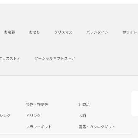
お歳暮
おせち
クリスマス
バレンタイン
ホワイト
グッズストア
ソーシャルギフトストア
果物・野菜等
乳製品
シング
ドリンク
お酒
フラワーギフト
書籍・カタログギフト