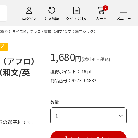
0
ログイン
注文履歴
クイック注文
カート
メニュー
7>】サイズM / グラス / 書体（和文/英文：角ゴシック）
1,680
円
（アフロ）
(送料別・税込)
体（和文/英
獲得ポイント： 16 pt
商品番号
9973104832
数量
形の迷子札です。
。