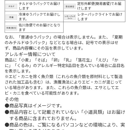
チルドゆうパックでお届け
定形外郵便(簡易書留)でお届
します
けします
冷凍ゆうパックでお届けし
レターパックライトでお届け
ます。
します
佐川急便でのお届けとなり
ます
なお、「普通ゆうパック」の場合は表示しません。また、「夏期
のみチルドゆうパック」などとなる場合は、記号での表示はせ
ず、商品内容欄にその旨を表示しています。
アレルギー情報について
商品に「小麦」「そば」「卵」「乳」「落花生」「えび」「か
に」「くるみ」のアレルギー特定8品目を含んでいる場合に品目名
を表示します。
※エビ・カニを除く魚介類（これらの魚介類を原材料として製造
された加工品も含む）は、漁獲漁法によりエビ・カニが混じって
いる場合があります。 また、これらの魚介類は、エサとしてエ
ビ・カニを食べている可能性があります。
その他
商品写真はイメージです。
商品内容として記載されていない「小道具類」はお届け
する商品に含まれておりません。
商品の色は、ご覧になるパソコンなどの環境により、実