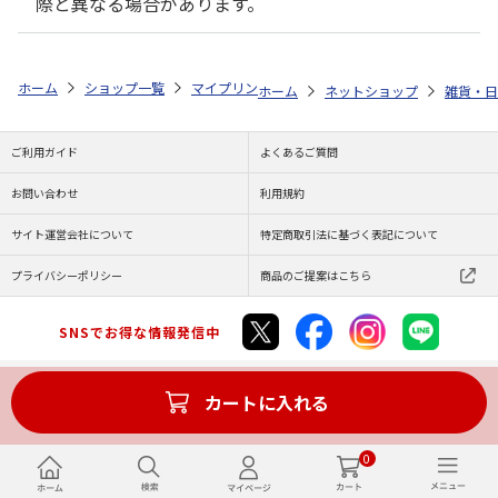
際と異なる場合があります。
ホーム
ショップ一覧
マイプリント
ビーンズ迷子札【セント・バーナード
ホーム
ネットショップ
雑貨・日
ご利用ガイド
よくあるご質問
お問い合わせ
利用規約
サイト運営会社について
特定商取引法に基づく表記について
プライバシーポリシー
商品のご提案はこちら
SNSでお得な情報発信中
カートに入れる
Copyright (C) JAPAN POST Co.,Ltd. All Rights Reserved.
0