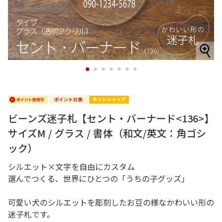
1
2
3
4
5
6
7
ビーンズ迷子札【セント・バーナード<136>】
サイズM / グラス / 書体（和文/英文：角ゴシ
ック）
シルエット×文字を自由にカスタム
選んでつくる、世界にひとつの「うちの子グッズ」
可愛い犬のシルエットを彫刻したお豆の様なかわいい形の
迷子札です。