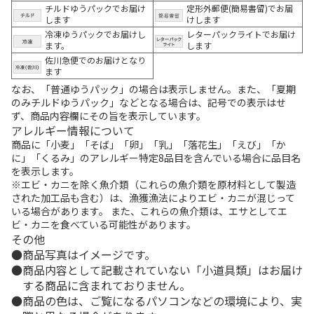
チルドゆうパックでお届け
定形外郵便(簡易書留)でお届
します
けします
冷凍ゆうパックでお届けし
レターパックライトでお届け
ます。
します
佐川急便でのお届けとなり
ます
なお、「普通ゆうパック」の場合は表示しません。また、「夏期
のみチルドゆうパック」などとなる場合は、記号での表示はせ
ず、商品内容欄にその旨を表示しています。
アレルギー情報について
商品に「小麦」「そば」「卵」「乳」「落花生」「えび」「か
に」「くるみ」のアレルギー特定8品目を含んでいる場合に品目名
を表示します。
※エビ・カニを除く魚介類（これらの魚介類を原材料として製造
された加工品も含む）は、漁獲漁法によりエビ・カニが混じって
いる場合があります。 また、これらの魚介類は、エサとしてエ
ビ・カニを食べている可能性があります。
その他
商品写真はイメージです。
商品内容として記載されていない「小道具類」はお届け
する商品に含まれておりません。
商品の色は、ご覧になるパソコンなどの環境により、実