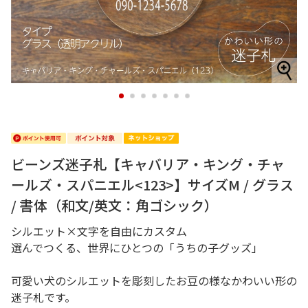
1
2
3
4
5
6
7
ビーンズ迷子札【キャバリア・キング・チャ
ールズ・スパニエル<123>】サイズM / グラス
/ 書体（和文/英文：角ゴシック）
シルエット×文字を自由にカスタム
選んでつくる、世界にひとつの「うちの子グッズ」
可愛い犬のシルエットを彫刻したお豆の様なかわいい形の
迷子札です。