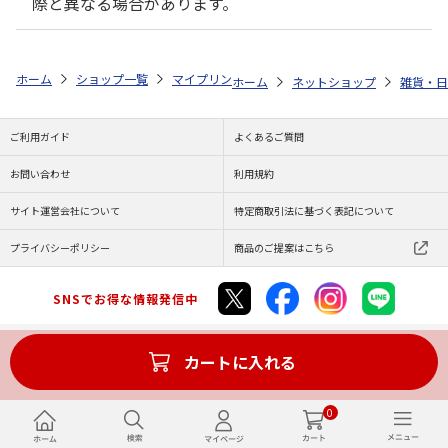
際と異なる場合があります。
ホーム
ショップ一覧
マイプリント
ビーンズ迷子札【キャバリア・キン
ホーム
ネットショップ
雑貨・日
ご利用ガイド
よくあるご質問
お問い合わせ
利用規約
サイト運営会社について
特定商取引法に基づく表記について
プライバシーポリシー
商品のご提案はこちら
SNSでお得な情報発信中
カートに入れる
Copyright (C) JAPAN POST Co.,Ltd. All Rights Reserved.
0