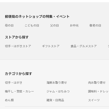
郵便局のネットショップの特集・イベント
母の日
こどもの日
父の日
お中元
敬老の日
ストアから探す
切手・はがきストア
ギフトストア
食品・グルメストア
カテゴリから探す
切手・はがき
海鮮お取り寄せ
肉お取り寄せ
梅干し・惣菜・カレー
ジャム・はちみつ
調味料・ドレッ
めん類
雑貨・日用品
スイーツ