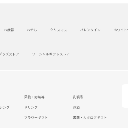
お歳暮
おせち
クリスマス
バレンタイン
ホワイト
グッズストア
ソーシャルギフトストア
果物・野菜等
乳製品
シング
ドリンク
お酒
フラワーギフト
書籍・カタログギフト