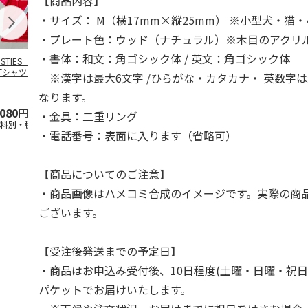
【商品内容】
・サイズ： M（横17mm×縦25mm） ※小型犬・猫
・プレート色：ウッド（ナチュラル）※木目のアクリ
・書体：和文：角ゴシック体 / 英文：角ゴシック体
OSTIES オリジナ
アニメ『ジョジョの
コジコジ／ショルダ
アニメ『ジョ
Tシャツ Sサイズ
奇妙な冒険 黄金の
ー付きバッグ
奇妙な冒険 
※漢字は最大6文字 /ひらがな・カタカナ・ 英数字は
風』CITY POP
…
風』CITY PO
5.0
（3）
4.5
（6）
4.8
（4）
なります。
,080円
4,939円
1,760円
3,839円
・金具：二重リング
送料別・税込)
(送料別・税込)
(送料別・税込)
(送料別・税込
・電話番号：表面に入ります（省略可）
【商品についてのご注意】
・商品画像はハメコミ合成のイメージです。実際の商
ございます。
【受注後発送までの予定日】
・商品はお申込み受付後、10日程度(土曜・日曜・祝日
パケットでお届けいたします。