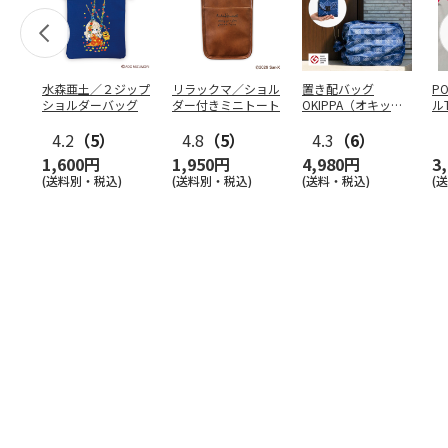
水森亜土／２ジップ
リラックマ／ショル
置き配バッグ
P
ショルダーバッグ
ダー付きミニトート
OKIPPA（オキッ
ル
パ）
4.2
（5）
4.8
（5）
4.3
（6）
1,600円
1,950円
4,980円
3
(送料別・税込)
(送料別・税込)
(送料・税込)
(