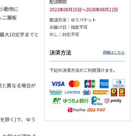
配送期間
・小動物に
2023年08月15日～2028年08月12日
ル二層板
配送方法
ゆうパケット
お届け日
指定不可
ジョの
『ジョジョの奇妙な
『ジョジョの奇妙な
「I’m Doraemon」
黄金の
冒険 スターダスト
冒険 スターダスト
× カオル 郵便局限
最大10文字までと
のし
対応不可
P
…
クルセイダース』
クルセイダース』
定モデル（
…
ワー
…
トラ
…
4.8
（4）
4,400円
3,300円
4,840円
決済方法
詳細はこちら
)
(送料別・税込)
(送料別・税込)
(送料別・税込)
下記の決済方法がご利用頂けます。
品と異なる場合が
を除く)で、ゆう