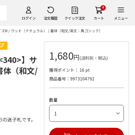
0
ログイン
注文履歴
クイック注文
カート
メニュー
ズM / ウッド（ナチュラル） / 書体（和文/英文：角ゴシック）
1,680
円
340>】サ
(送料別・税込)
 書体（和文/
獲得ポイント： 16 pt
商品番号
9973104792
数量
形の迷子札です。
。