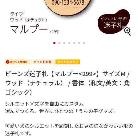
1
2
3
4
5
6
7
ビーンズ迷子札【マルプー<299>】サイズM /
ウッド（ナチュラル） / 書体（和文/英文：角
ゴシック）
シルエット×文字を自由にカスタム
選んでつくる、世界にひとつの「うちの子グッズ」
可愛い犬のシルエットを彫刻したお豆の様なかわいい形の
迷子札です。