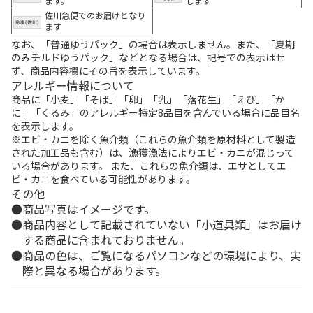
ます。
します
佐川急便でのお届けとなり
ます
なお、「普通ゆうパック」の場合は表示しません。また、「夏期
のみチルドゆうパック」などとなる場合は、記号での表示はせ
ず、商品内容欄にその旨を表示しています。
アレルギー情報について
商品に「小麦」「そば」「卵」「乳」「落花生」「えび」「か
に」「くるみ」のアレルギー特定8品目を含んでいる場合に品目名
を表示します。
※エビ・カニを除く魚介類（これらの魚介類を原材料として製造
された加工品も含む）は、漁獲漁法によりエビ・カニが混じって
いる場合があります。 また、これらの魚介類は、エサとしてエ
ビ・カニを食べている可能性があります。
その他
商品写真はイメージです。
商品内容として記載されていない「小道具類」はお届け
する商品に含まれておりません。
商品の色は、ご覧になるパソコンなどの環境により、実
際と異なる場合があります。