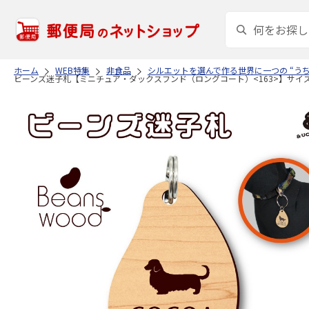
ホーム
WEB特集
非食品
シルエットを選んで作る世界に一つの “う
ビーンズ迷子札【ミニチュア・ダックスフンド（ロングコート）<163>】サイズM