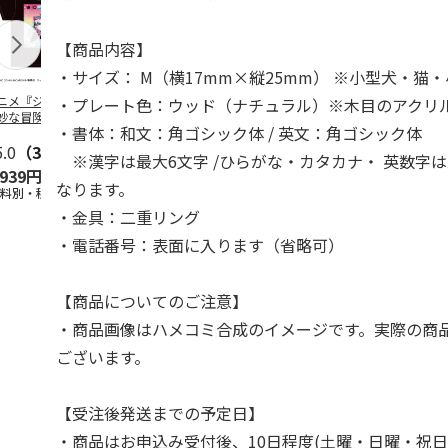
【商品内容】
・サイズ： M（横17mm×縦25mm） ※小型犬・猫
ニメ『ジョジョの
コジコジ／ショルダ
アニメ『ジョジョの
『ジョジョの
・プレート色：ウッド（ナチュラル）※木目のアクリ
妙な冒険 黄金の
ー付きバッグ
奇妙な冒険 黄金の
冒険 スター
・書体：和文：角ゴシック体 / 英文：角ゴシック体
CITY POP
…
風』CITY POP
…
クルセイダー
5.0
（3）
4.5
（6）
4.8
（4）
ワー
…
※漢字は最大6文字 /ひらがな・カタカナ・ 英数字は
,939円
1,760円
3,839円
4,400円
なります。
送料別・税込)
(送料別・税込)
(送料別・税込)
(送料別・税込
・金具：二重リング
・電話番号：表面に入ります（省略可）
【商品についてのご注意】
・商品画像はハメコミ合成のイメージです。実際の商
ございます。
【受注後発送までの予定日】
・商品はお申込み受付後、10日程度(土曜・日曜・祝日