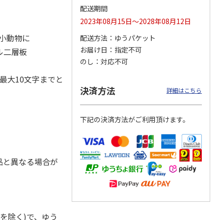
配送期間
2023年08月15日～2028年08月12日
・小動物に
配送方法
ゆうパケット
お届け日
指定不可
奇妙な
『ジョジョの奇妙な
POSTIES オリジナ
『ジョジョの奇妙な
ル二層板
ダスト
冒険 スターダスト
ルTシャツ Sサイズ
冒険 スターダスト
のし
対応不可
ス』
クルセイダース』
クルセイダース』
トラ
…
トラ
…
最大10文字までと
3,300円
3,080円
3,300円
決済方法
詳細はこちら
)
(送料別・税込)
(送料別・税込)
(送料別・税込)
下記の決済方法がご利用頂けます。
品と異なる場合が
を除く)で、ゆう