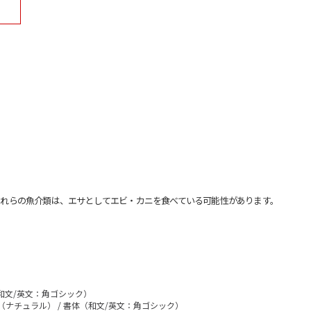
れらの魚介類は、エサとしてエビ・カニを食べている可能性があります。
（和文/英文：角ゴシック）
（ナチュラル） / 書体（和文/英文：角ゴシック）