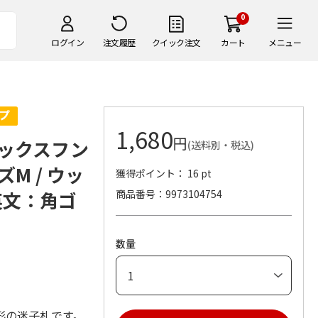
0
ログイン
注文履歴
クイック注文
カート
メニュー
1,680
円
ックスフン
(送料別・税込)
M / ウッ
獲得ポイント： 16 pt
英文：角ゴ
商品番号
9973104754
数量
形の迷子札です。