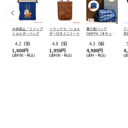
水森亜土／２ジップ
リラックマ／ショル
置き配バッグ
ア
ショルダーバッグ
ダー付きミニトート
OKIPPA（オキッ
奇
パ）
風』
4.2
（5）
4.8
（5）
4.3
（6）
1,600円
1,950円
4,980円
4
(送料別・税込)
(送料別・税込)
(送料・税込)
(