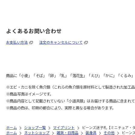
よくあるお問い合わせ
お支払い方法
注文のキャンセルについて
商品に「小麦」「そば」「卵」「乳」「落花生」「えび」「かに」「くるみ」
※エビ・カニを除く魚介類（これらの魚介類を原材料として製造された加工品
※商品写真はイメージです。
※商品内容として記載されていない「小道具類」はお届けする商品に含まれて
※商品の色は、印刷の都合により、実際と異なる場合があります。
ホーム
ショップ一覧
マイプリント
ビーンズ迷子札【ミニチュア・ダッ
ホーム
ネットショップ
雑貨・日用品
装身具
その他
ビーンズ