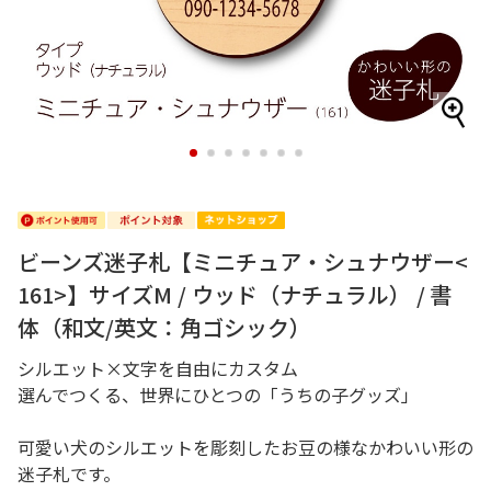
1
2
3
4
5
6
7
ビーンズ迷子札【ミニチュア・シュナウザー<
161>】サイズM / ウッド（ナチュラル） / 書
体（和文/英文：角ゴシック）
シルエット×文字を自由にカスタム
選んでつくる、世界にひとつの「うちの子グッズ」
可愛い犬のシルエットを彫刻したお豆の様なかわいい形の
迷子札です。