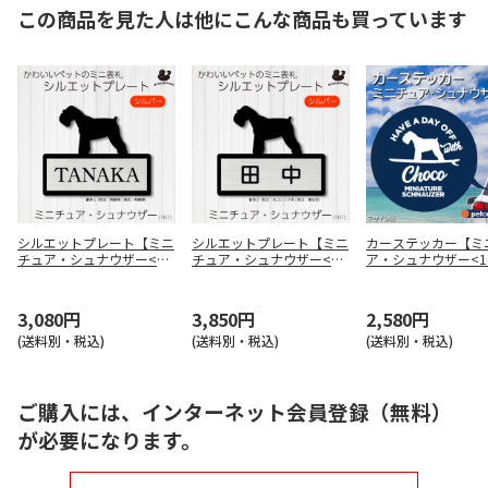
この商品を見た人は他にこんな商品も買っています
シルエットプレート【ミニ
シルエットプレート【ミニ
カーステッカー【ミ
チュア・シュナウザー<16
チュア・シュナウザー<16
ア・シュナウザー<1
1>】サイズM / シルバー /
1>】サイズL / シルバー /
デザイン（2） / ホ
書体1（和文：明朝体/英
書体2（和文：丸ゴシック
/ 書体（英文のみ可
文：明朝体）
体/英文：筆記体）
体）
3,080円
3,850円
2,580円
(送料別・税込)
(送料別・税込)
(送料別・税込)
ご購入には、インターネット会員登録（無料）
が必要になります。