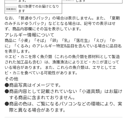
ます。
します
佐川急便でのお届けとなり
ます
なお、「普通ゆうパック」の場合は表示しません。また、「夏期
のみチルドゆうパック」などとなる場合は、記号での表示はせ
ず、商品内容欄にその旨を表示しています。
アレルギー情報について
商品に「小麦」「そば」「卵」「乳」「落花生」「えび」「か
に」「くるみ」のアレルギー特定8品目を含んでいる場合に品目名
を表示します。
※エビ・カニを除く魚介類（これらの魚介類を原材料として製造
された加工品も含む）は、漁獲漁法によりエビ・カニが混じって
いる場合があります。 また、これらの魚介類は、エサとしてエ
ビ・カニを食べている可能性があります。
その他
商品写真はイメージです。
商品内容として記載されていない「小道具類」はお届け
する商品に含まれておりません。
商品の色は、ご覧になるパソコンなどの環境により、実
際と異なる場合があります。