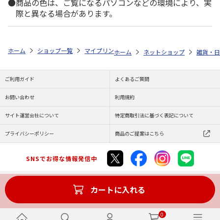
商品の色は、ご覧になるパソコンなどの環境により、実
際と異なる場合があります。
ホーム
ショップ一覧
マイプリント
ビーンズ迷子札【セント・バーナード
ホーム
ネットショップ
雑貨・日
ご利用ガイド
よくあるご質問
お問い合わせ
利用規約
サイト運営会社について
特定商取引法に基づく表記について
プライバシーポリシー
商品のご提案はこちら
SNSでお得な情報発信中
カートに入れる
Copyright (C) JAPAN POST Co.,Ltd. All Rights Reserved.
0