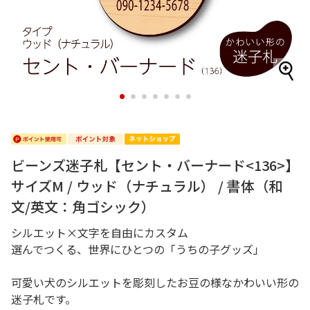
1
2
3
4
5
6
7
ビーンズ迷子札【セント・バーナード<136>】
サイズM / ウッド（ナチュラル） / 書体（和
文/英文：角ゴシック）
シルエット×文字を自由にカスタム
選んでつくる、世界にひとつの「うちの子グッズ」
可愛い犬のシルエットを彫刻したお豆の様なかわいい形の
迷子札です。