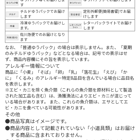
す
チルドゆうパックでお届け
定形外郵便(簡易書留)でお届
します
けします
冷凍ゆうパックでお届けし
レターパックライトでお届け
ます。
します
佐川急便でのお届けとなり
ます
なお、「普通ゆうパック」の場合は表示しません。また、「夏期
のみチルドゆうパック」などとなる場合は、記号での表示はせ
ず、商品内容欄にその旨を表示しています。
アレルギー情報について
商品に「小麦」「そば」「卵」「乳」「落花生」「えび」「か
に」「くるみ」のアレルギー特定8品目を含んでいる場合に品目名
を表示します。
※エビ・カニを除く魚介類（これらの魚介類を原材料として製造
された加工品も含む）は、漁獲漁法によりエビ・カニが混じって
いる場合があります。 また、これらの魚介類は、エサとしてエ
ビ・カニを食べている可能性があります。
その他
商品写真はイメージです。
商品内容として記載されていない「小道具類」はお届け
する商品に含まれておりません。